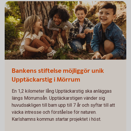
Group of cute kids playing in forest
Bankens stiftelse möjliggör unik
Upptäckarstig i Mörrum
En 1,2 kilometer lång Upptäckarstig ska anläggas
längs Mörrumsån. Upptäckarstigen vänder sig
huvudsakligen till barn upp till 7 år och syftar till att
väcka intresse och förståelse för naturen.
Karlshamns kommun startar projektet i höst.