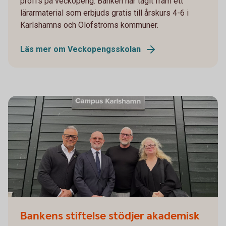
proffs på veckopeng. Banken har tagit fram ett
lärarmaterial som erbjuds gratis till årskurs 4-6 i
Karlshamns och Olofströms kommuner.
Läs mer om Veckopengsskolan
Bankens stiftelse stödjer akademisk