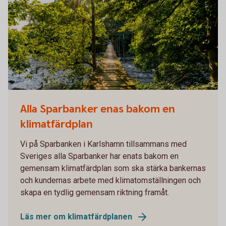
Suspension Bridge over Morrum river in southern Sweden.
Alla Sparbanker enas bakom en
Popular destination for anglers.
klimatfärdplan
Vi på Sparbanken i Karlshamn tillsammans med
Sveriges alla Sparbanker har enats bakom en
gemensam klimatfärdplan som ska stärka bankernas
och kundernas arbete med klimatomställningen och
skapa en tydlig gemensam riktning framåt.
Läs mer om klimatfärdplanen