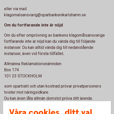
eller via mail:
klagomalsansvarig@sparbankenikarlshamn.se
Om du fortfarande inte är nöjd
Om du efter omprövning av bankens klagomålsansvarige
fortfarande inte är nöjd kan du vända dig till följande
instanser. Du kan alltid vända dig till nedanstående
instanser, även vid första tillfället
.
Allmänna Reklamationsnämnden
Box 174
101 23 STOCKHOLM
som opartiskt och utan kostnad prövar privatpersoners
tvister mot näringsidkare.
Du kan även låta allmän domstol pröva ditt ärende.
Hit kan du vända dig för att få råd
Våra cookies, ditt val