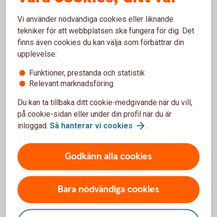
Konsumenternas Bank- och finansbyrå är en självständig
Vi använder nödvändiga cookies eller liknande
rådgivningsbyrå som avgiftsfritt lämnar vägledning i
tekniker för att webbplatsen ska fungera för dig. Det
konkreta ärenden som avser bank- och
finns även cookies du kan välja som förbättrar din
värdepappersområdet. Skriv till:
upplevelse:
Konsumenternas Bank- och finansbyrå
Funktioner, prestanda och statistik
Box 24215, 104 51 Stockholm
Relevant marknadsföring
Besöksadress: Karlavägen 108
eller telefon 0200-22 58 00
Du kan ta tillbaka ditt cookie-medgivande när du vill,
på cookie-sidan eller under din profil när du är
Konsumentvägledning
inloggad.
Så hanterar vi
cookies
.
Många kommuner erbjuder kostnadsfri rådgivning i
konsumentfrågor. Sök din kommunala konsumentvägledare
Godkänn alla cookies
på
www.hallakonsument.se/kommunernas-
konsumentverksamhet
Bara nödvändiga cookies
Särskild information om avtal som du som konsument
ingått med banken via Internetbanken eller appen för