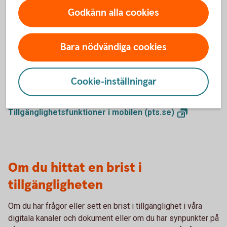
Godkänn alla cookies
Mobiltelefoner erbjuder en rad tillgänglighetsfunktioner
som gör det enklare för alla att använda enheten. Exempel
på sådana funktioner är textförstoring, justering av
Bara nödvändiga cookies
tryckhastighet samt möjligheten att styra mobilen med
fysiska knappar. Post- och telestyrelsen har tagit fram en
guide som beskriver dessa och andra
Cookie-inställningar
tillgänglighetsfunktioner i mobilen.
Tillgänglighetsfunktioner i mobilen
(pts.se)
Om du hittat en brist i
tillgängligheten
Om du har frågor eller sett en brist i tillgänglighet i våra
digitala kanaler och dokument eller om du har synpunkter på