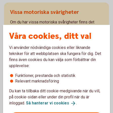
Vissa motoriska svårigheter
Om du har vissa motoriska svårigheter finns det
olika funktioner och hjälpmedel som kan göra det
Våra cookies, ditt val
enklare för dig att sköta dina bankärenden.
Det går att navigera runt på våra webbplatser
Vi använder nödvändiga cookies eller liknande
med hjälp av tangentbordet.
tekniker för att webbplatsen ska fungera för dig. Det
Våra webbplatser som sparbankenblekinge.se,
finns även cookies du kan välja som förbättrar din
internetbanken och apparna följer en struktur som
upplevelse:
är enkel att följa.
För den som har vissa talsvårigheter finns
Funktioner, prestanda och statistik
särskild programvara som kan underlätta vid
Relevant marknadsföring
telefon- och videosamtal.
Du kan ta tillbaka ditt cookie-medgivande när du vill,
på cookie-sidan eller under din profil när du är
inloggad.
Så hanterar vi
cookies
.
Tillgänglighetsfunktioner i mobilen