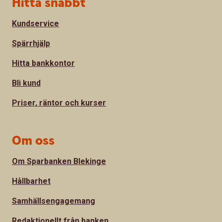
Sidfot
Hitta snabbt
Kundservice
Spärrhjälp
Hitta bankkontor
Bli kund
Priser, räntor och kurser
Om oss
Om Sparbanken Blekinge
Hållbarhet
Samhällsengagemang
Redaktionellt från banken