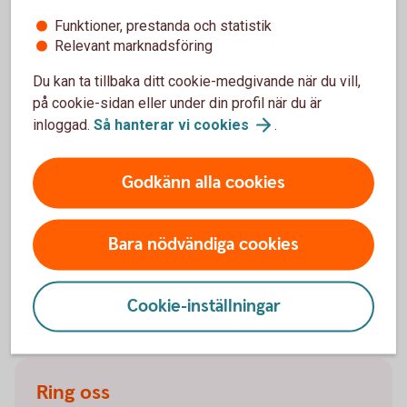
Funktioner, prestanda och statistik
Vilka beloppsgränser gäller för betalningar via
Relevant marknadsföring
Swish?
Du kan ta tillbaka ditt cookie-medgivande när du vill,
på cookie-sidan eller under din profil när du är
Hur höjer jag beloppsgränsen för överföringar?
inloggad.
Så hanterar vi
cookies
.
Hur gör jag när en anhörig går bort?
Godkänn alla cookies
Hur gör jag en utlandsbetalning?
Bara nödvändiga cookies
Cookie-inställningar
Kontakta oss
Ring oss