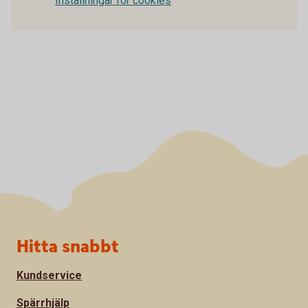
Inställningar för cookies
Sidfot
Hitta snabbt
Kundservice
Spärrhjälp