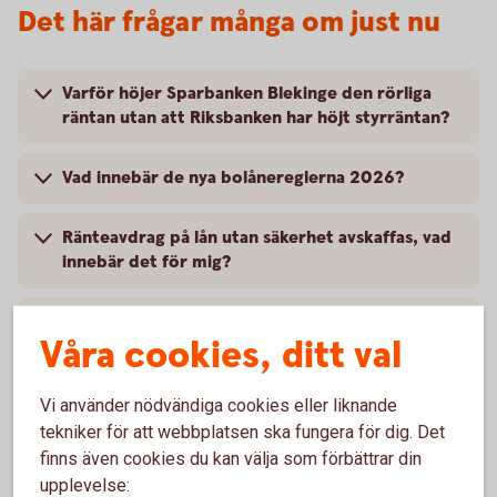
Det här frågar många om just nu
Varför höjer Sparbanken Blekinge den rörliga
räntan utan att Riksbanken har höjt styrräntan?
Vad innebär de nya bolånereglerna 2026?
Ränteavdrag på lån utan säkerhet avskaffas, vad
innebär det för mig?
Hur gör jag för att skaffa, förnya eller byta mitt
Våra cookies, ditt val
BankID?
Vi använder nödvändiga cookies eller liknande
Hur skaffar jag Mobilt BankID till mitt barn?
tekniker för att webbplatsen ska fungera för dig. Det
finns även cookies du kan välja som förbättrar din
Hur får jag mobilt BankID att fungera i en ny
upplevelse:
telefon?