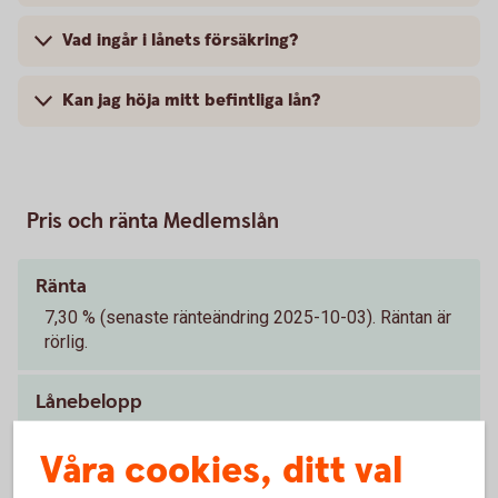
Vad ingår i lånets försäkring?
Kan jag höja mitt befintliga lån?
Pris och ränta Medlemslån
Ränta
7,30 % (senaste ränteändring 2025-10-03). Räntan är
rörlig.
Lånebelopp
20 000 - 350 000 kr
Våra cookies, ditt val
Återbetalningstid