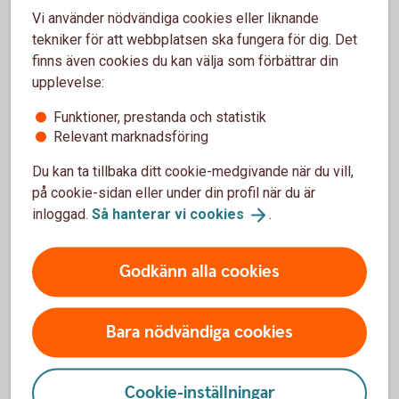
Vi använder nödvändiga cookies eller liknande
upp till 12 år
1
tekniker för att webbplatsen ska fungera för dig. Det
finns även cookies du kan välja som förbättrar din
Uppläggningsavgift
upplevelse:
0-300 kr
2
Funktioner, prestanda och statistik
Relevant marknadsföring
Aviseringsavgift e-faktura
0 kr
3
Du kan ta tillbaka ditt cookie-medgivande när du vill,
på cookie-sidan eller under din profil när du är
inloggad.
Så hanterar vi
cookies
.
Upp till 12 år
Tillbaka
1
Höjning eller ny låneansökan inom 3 år
Tillbaka
Godkänn alla cookies
2
tillkommer en avgift på 300 kr via
bankkontor. (0 kr via telefon och
internetbanken.)
Bara nödvändiga cookies
Vid postala avier är aviseringsavgiften 45 kr
Tillbaka
3
Cookie-inställningar