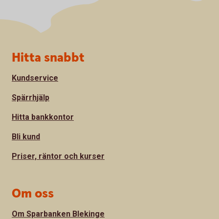
Sidfot
Hitta snabbt
Kundservice
Spärrhjälp
Hitta bankkontor
Bli kund
Priser, räntor och kurser
Om oss
Om Sparbanken Blekinge