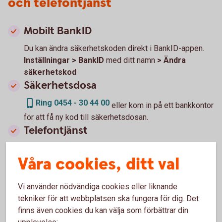
och telefontjänst
Mobilt BankID
Du kan ändra säkerhetskoden direkt i BankID-appen.
Inställningar > BankID
med ditt namn
> Ändra
säkerhetskod
Säkerhetsdosa
Ring 0454 - 30 44 00
eller kom in på ett bankkontor
för att få ny kod till säkerhetsdosan.
Telefontjänst
Du skaffar ny kod till vår telefontjänst i internetbanken.
Våra cookies, ditt val
Övriga tjänster > Hantera telefontjänst
Vi använder nödvändiga cookies eller liknande
tekniker för att webbplatsen ska fungera för dig. Det
Spärra körkort eller pass
finns även cookies du kan välja som förbättrar din