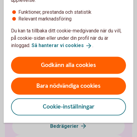
upplevelse:
Om ditt körkort har kommit bort eller blivit stulet ska
Funktioner, prestanda och statistik
du anmäla det till Transportstyrelsen.
Relevant marknadsföring
Pass spärrar du hos Polisen. Ring 114 14
Du kan ta tillbaka ditt cookie-medgivande när du vill,
på cookie-sidan eller under din profil när du är
Anmäl/spärra körkort
inloggad.
Så hanterar vi
cookies
.
(transportstyrelsen.se)
Godkänn alla cookies
Bara nödvändiga cookies
Bedrägeri och säkerhet
Cookie-inställningar
Påverka din digitala säkerhet
Bedrägerier