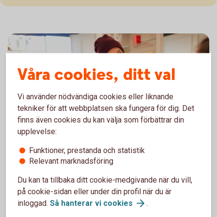
Våra cookies, ditt val
Vi använder nödvändiga cookies eller liknande
tekniker för att webbplatsen ska fungera för dig. Det
finns även cookies du kan välja som förbättrar din
upplevelse:
1098269502
Sköt ekonomin själv
Funktioner, prestanda och statistik
Relevant marknadsföring
När du fyllt 18 år kan du bli Nyckelkund helt utan
Du kan ta tillbaka ditt cookie-medgivande när du vill,
kostnad. Det gäller tills du fyller 22 och du får en rad
på cookie-sidan eller under din profil när du är
tjänster som gör att du kan sköta din ekonomi själv.
inloggad.
Så hanterar vi
cookies
.
Även du som är 22 år och äldre och studerar på