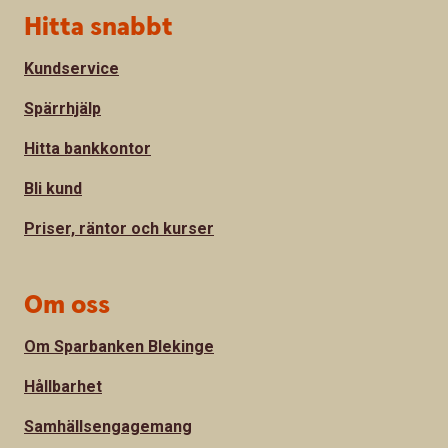
Sidfot
Hitta snabbt
Kundservice
Spärrhjälp
Hitta bankkontor
Bli kund
Priser, räntor och kurser
Om oss
Om Sparbanken Blekinge
Hållbarhet
Samhällsengagemang