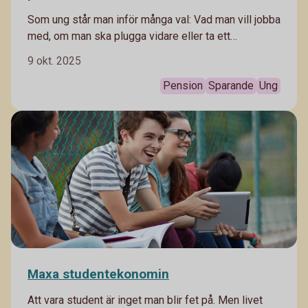
Som ung står man inför många val: Vad man vill jobba
med, om man ska plugga vidare eller ta ett
sabbatsår. Frågan om pensionen känns nog däremot
9 okt. 2025
avlägsen för de flesta unga. Men de val du gör i tidig
ålder påverkar även din pension och är bra att sätta
Pension
Sparande
Ung
sig in i.
Maxa studentekonomin
Att vara student är inget man blir fet på. Men livet