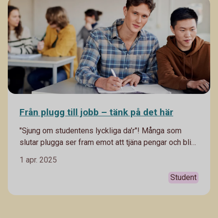
Från plugg till jobb – tänk på det här
"Sjung om studentens lyckliga da’r"! Många som
slutar plugga ser fram emot att tjäna pengar och bli
mer självständiga. Vi tipsar på vad du behöver tänka
1 apr. 2025
på så att dina dagar blir som i sången, lyckliga.
Student