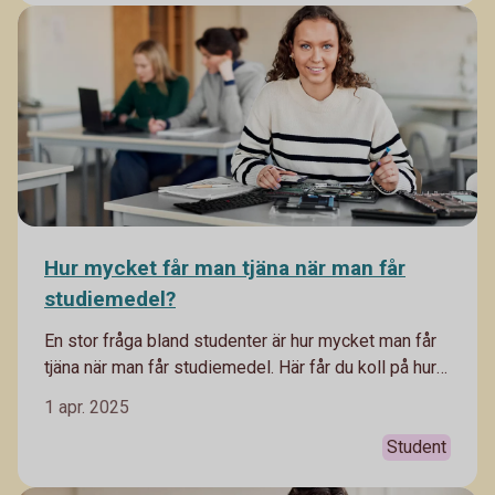
vanor tidigt i livet. Men det finns en del att tänka på
för unga som ska börja jobba. Vi har listat 5 saker att
ha koll på.
Hur mycket får man tjäna när man får
studiemedel?
En stor fråga bland studenter är hur mycket man får
tjäna när man får studiemedel. Här får du koll på hur
du kan tänka.
1 apr. 2025
Student