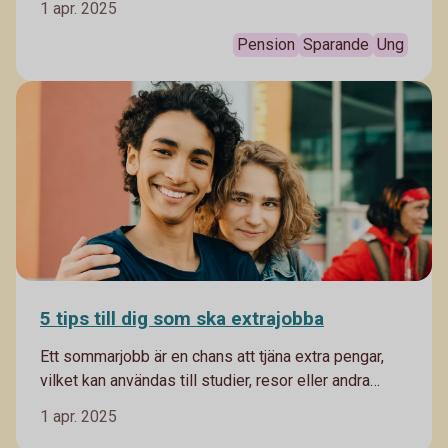
1 apr. 2025
så god pensionärsekonomi som möjligt.
Pension
Sparande
Ung
5 tips till dig som ska extrajobba
Ett sommarjobb är en chans att tjäna extra pengar,
vilket kan användas till studier, resor eller andra
personliga projekt. Det kan också bidra till att lära
1 apr. 2025
sig värdet av pengar och utveckla goda ekonomiska