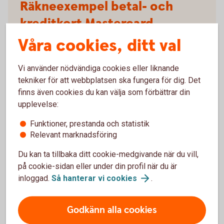
Räkneexempel betal- och
kreditkort Mastercard
Våra cookies, ditt val
Ränteinformation:
Effektiv ränta 13,50 % vid
utnyttjad kredit på 20 000 kr återbetalt under 1 år
Vi använder nödvändiga cookies eller liknande
(2025-10-01).
tekniker för att webbplatsen ska fungera för dig. Det
Räkneexempel
finns även cookies du kan välja som förbättrar din
upplevelse:
Ränta för närvarande 13,55 % (2025-10-01 ),
Funktioner, prestanda och statistik
rörlig. Årsavgift 195 kr.
Relevant marknadsföring
Utnyttjad kredit på 20 000 kr: effektiv ränta är för
närvarande 13,50 % (Nyckelkund: 11,43 %) och
Du kan ta tillbaka ditt cookie-medgivande när du vill,
det sammanlagda belopp som ska betalas är 21
på cookie-sidan eller under din profil när du är
382 kr (Nyckelkund: 21 187 kr*).
inloggad.
Så hanterar vi
cookies
.
I ovan exempel återbetalas krediten med
månatliga avbetalningsbelopp under 12 månader
(1 782 kr/månad i snitt, Nyckelkund 1 766 kr
Godkänn alla cookies
månad) och 39 räntefria dagar utnyttjats samt där