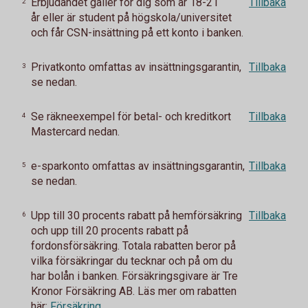
Erbjudandet gäller för dig som är 18-21
Tillbaka
2
år eller är student på högskola/universitet
och får CSN-insättning på ett konto i banken.
Privatkonto omfattas av insättningsgarantin,
Tillbaka
3
se nedan.
Se räkneexempel för betal- och kreditkort
Tillbaka
4
Mastercard nedan.
e-sparkonto omfattas av insättningsgarantin,
Tillbaka
5
se nedan.
Upp till 30 procents rabatt på hemförsäkring
Tillbaka
6
och upp till 20 procents rabatt på
fordonsförsäkring.
Totala rabatten beror på
vilka försäkringar du tecknar och på om du
har bolån i banken.
Försäkringsgivare är Tre
Kronor Försäkring AB. Läs mer om rabatten
här:
Försäkring