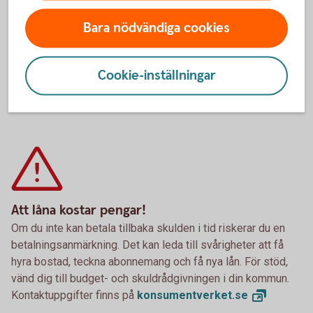
krediten nyttjats utan avgift för kontantuttag.Vid
pappersfaktura, istället för e-faktura, tillkommer
Bara nödvändiga cookies
avgift om 29 kr per månad.
Betal- och kreditkort Mastercard ges ut av Entercard
Cookie-inställningar
Group AB som också är kreditgivare.
Att låna kostar pengar!
Om du inte kan betala tillbaka skulden i tid riskerar du en
betalningsanmärkning. Det kan leda till svårigheter att få
hyra bostad, teckna abonnemang och få nya lån. För stöd,
vänd dig till budget- och skuldrådgivningen i din kommun.
Kontaktuppgifter finns på
konsumentverket.
se