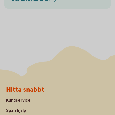
Sidfot
Hitta snabbt
Kundservice
Spärrhjälp