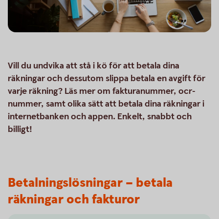
Vill du undvika att stå i kö för att betala dina
räkningar och dessutom slippa betala en avgift för
varje räkning? Läs mer om fakturanummer, ocr-
nummer, samt olika sätt att betala dina räkningar i
internetbanken och appen. Enkelt, snabbt och
billigt!
Betalningslösningar – betala
räkningar och fakturor