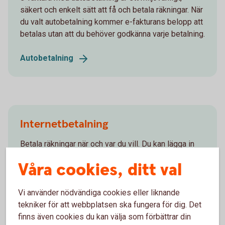
säkert och enkelt sätt att få och betala räkningar. När
du valt autobetalning kommer e-fakturans belopp att
betalas utan att du behöver godkänna varje betalning.
Autobetalning
Internetbetalning
Betala räkningar när och var du vill. Du kan lägga in
betalningarna i förväg och ange datum när
Våra cookies, ditt val
betalningen ska utföras. Du får en bra överblick och
koll på både kommande och genomförda betalningar.
Vi använder nödvändiga cookies eller liknande
Internetbetalning
tekniker för att webbplatsen ska fungera för dig. Det
finns även cookies du kan välja som förbättrar din