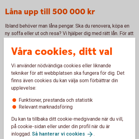
Låna upp till 500 000 kr
Ibland behöver man låna pengar. Ska du renovera, köpa en
ny soffa eller ut och resa? Vi hjälper dig med rätt lån. För att
ansöka om lån behöver du ha en regelbunden inkomst, inga
Våra cookies, ditt val
betalningsanmärkningar och vara över 18 år. Låna från 20
000 kr till 500 000 kr.
Vi använder nödvändiga cookies eller liknande
Ansök online med Mobilt BankID
tekniker för att webbplatsen ska fungera för dig. Det
finns även cookies du kan välja som förbättrar din
upplevelse:
Som kund i Sparbanken i Karlshamn kan du ansöka om lån
med Mobilt BankID via internetbanken eller Appen.
Funktioner, prestanda och statistik
När du ansöker tar vi en kreditupplysning och gör en
Relevant marknadsföring
bedömning av din ekonomi. Har vi inga frågor får du besked
så fort som möjligt. Blir du erbjuden ett lån kan du läsa
Du kan ta tillbaka ditt cookie-medgivande när du vill,
handlingarna och sedan signera med ditt mobila BankID och
på cookie-sidan eller under din profil när du är
få pengarna insatta på ditt konto.
inloggad.
Så hanterar vi
cookies
.