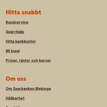
Sidfot
Hitta snabbt
Kundservice
Spärrhjälp
Hitta bankkontor
Bli kund
Priser, räntor och kurser
Om oss
Om Sparbanken Blekinge
Hållbarhet