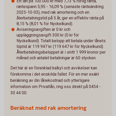
Ett lån på 100 000 kr med 7,73 % rörlig ränta,
räntespann 5,95 - 16,09 % (senaste ränteändring
2025-10-03), med rak amortering och en
återbetalningstid på 5 år, ger en effektiv ränta på
8,15 % (8,01 % för Nyckelkund).
Aviseringsavgiften är 0 kr och
uppläggningsavgift 300 kr (0 kr för
Nyckelkund). Totalt belopp att betala under lånets
löptid är 119 947 kr (119 647 kr för Nyckelkund).
Återbetalningsbeloppet är i snitt 1 999 kronor per
månad och antalet betalningar är 60 stycken.
Det här är en förenklad kalkyl och avvikelser kan
förekomma i det enskilda fallet. För en mer exakt
beräkning av din lånekostnad och ytterligare
information om Privatlån, ring oss direkt på 0454 -
30 44 00.
Beräknat med rak amortering