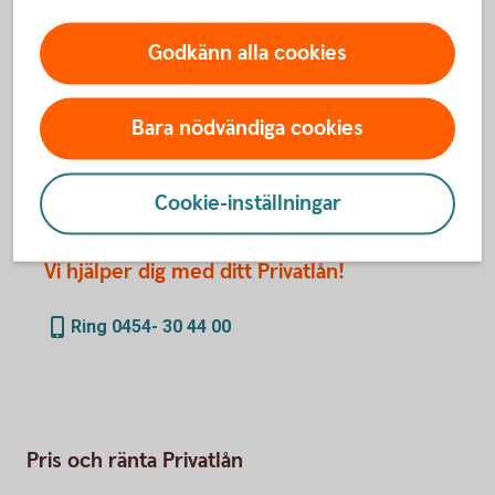
Ansök om Privatlån
online
Godkänn alla cookies
Du kan även ansöka om lån via intresseanmälan, telefon
eller bankkontor.
Bara nödvändiga cookies
Cookie-inställningar
Ring och ansök
Vi hjälper dig med ditt Privatlån!
Ring 0454- 30 44 00
Pris och ränta Privatlån