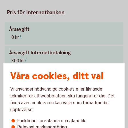
Pris för Internetbanken
Årsavgift
0 kr
1
Årsavgift Internetbetalning
300 kr
2
Våra cookies, ditt val
Pris för tillvalstjänster tillkommer.
Tillbaka
1
Vi använder nödvändiga cookies eller liknande
Ingår utan kostnad i våra kundpaket.
Tillbaka
2
tekniker för att webbplatsen ska fungera för dig. Det
finns även cookies du kan välja som förbättrar din
Prislista betalningstjänster för
tillvalstjänster
upplevelse:
Funktioner, prestanda och statistik
Relevant marknadsföring