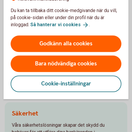
Du kan ta tillbaka ditt cookie-medgivande när du vill,
Mer om internetbanken
på cookie-sidan eller under din profil när du är
inloggad.
Så hanterar vi
cookies
.
För dig med enskild firma
Godkänn alla cookies
Olika sätt att identifiera dig och logga in i
internetbanken
Bara nödvändiga cookies
Cookie-inställningar
Support och säkerhet
Säkerhet
Våra säkerhetslösningar skapar det skydd du