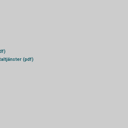
df)
altjänster (pdf)