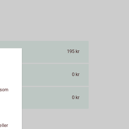
195 kr
0 kr
a som
0 kr
eller