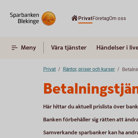
Privat
Företag
Om oss
Meny
Våra tjänster
Händelser i liv
Privat
Räntor, priser och kurser
Betalni
Betalningstjä
Här hittar du aktuell prislista över ban
Banken förbehåller sig rätten att ändra
Samverkande sparbanker kan ha andra t