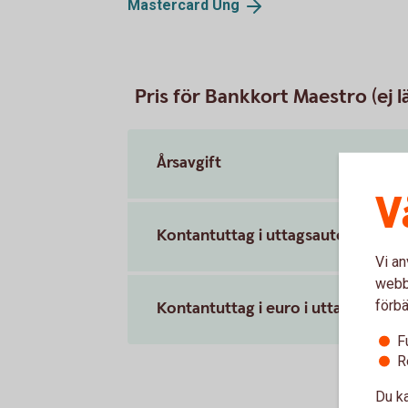
Mastercard
Ung
Pris för Bankkort Maestro (ej lä
Årsavgift
V
Kontantuttag i uttagsautomat ino
Vi an
webbp
förbä
Kontantuttag i euro i uttagsauto
F
R
Du ka