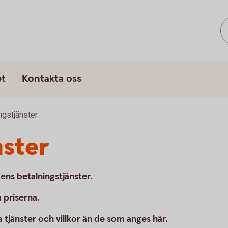
et
Kontakta oss
ngstjänster
nster
kens betalningstjänster.
 priserna.
jänster och villkor än de som anges här.