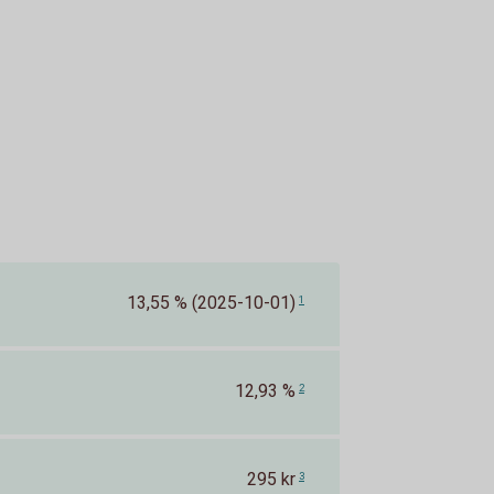
13,55 % (2025-10-01)
1
12,93 %
2
295 kr
3