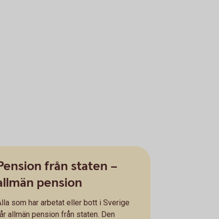
Pension från staten –
allmän pension
lla som har arbetat eller bott i Sverige
får allmän pension från staten. Den