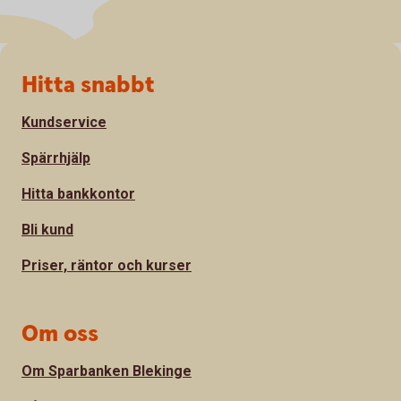
Sidfot
Hitta snabbt
Kundservice
Spärrhjälp
Hitta bankkontor
Bli kund
Priser, räntor och kurser
Om oss
Om Sparbanken Blekinge