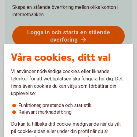
Skapa en stående överföring mellan olika konton i
internetbanken.
Logga in och starta en stående
överföring
Våra cookies, ditt val
Vi använder nödvändiga cookies eller liknande
tekniker för att webbplatsen ska fungera för dig. Det
Ring oss
finns även cookies du kan välja som förbättrar din
upplevelse:
Måndag - Torsdag 09.00 - 18.00 Fredagar 09.00 -
15.00
Funktioner, prestanda och statistik
Relevant marknadsföring
Ring 0454 - 30 44 00 om stående överföring
Du kan ta tillbaka ditt cookie-medgivande när du vill,
Logga in och aktivera telefontjänst
på cookie-sidan eller under din profil när du är