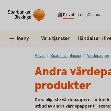
Privat
Företag
Om oss
Meny
Våra tjänster
Händelser i liv
Privat
Spara och placera
Värdepapper
Andra värdep
produkter
De vanligaste värdepapperna är fonder 
utbud av andra värdepapper till exemp