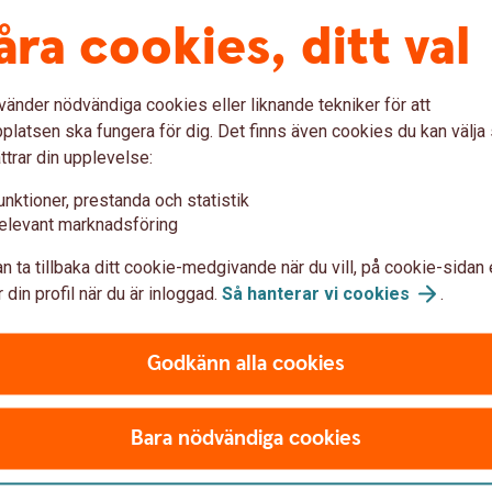
ETF och börshandlade
produkter
Obli
åra cookies, ditt val
vänder nödvändiga cookies eller liknande tekniker för att
latsen ska fungera för dig. Det finns även cookies du kan välj
ttrar din upplevelse:
unktioner, prestanda och statistik
elevant marknadsföring
n ta tillbaka ditt cookie-medgivande när du vill, på cookie-sidan 
 din profil när du är inloggad.
Så hanterar vi
cookies
.
on
Godkänn alla cookies
försäljning)
Bara nödvändiga cookies