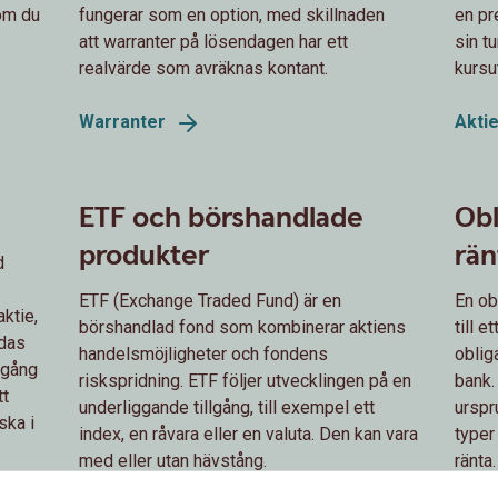
som du
fungerar som en option, med skillnaden
en pr
att warranter på lösendagen har ett
sin t
realvärde som avräknas kontant.
kursu
Warranter
Akti
ETF och börshandlade
Obl
produkter
rän
d
ETF (Exchange Traded Fund) är en
En ob
aktie,
börshandlad fond som kombinerar aktiens
till e
ndas
handelsmöjligheter och fondens
obliga
pgång
riskspridning. ETF följer utvecklingen på en
bank.
tt
underliggande tillgång, till exempel ett
urspr
ska i
index, en råvara eller en valuta. Den kan vara
typer
med eller utan hävstång.
ränta.