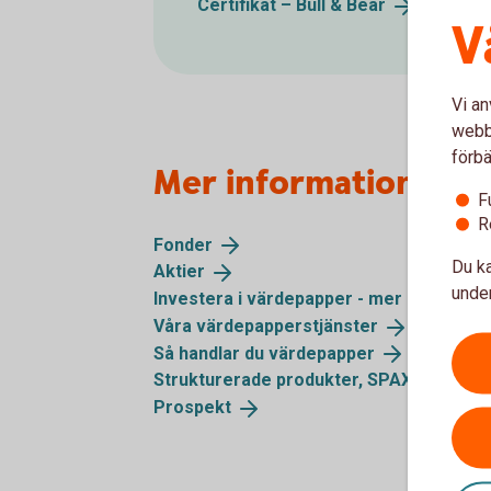
Certifikat – Bull &
Bear
V
Vi an
webbp
förbä
Mer information
F
R
Fonder
Du ka
Aktier
under
Investera i värdepapper - mer
informati
Våra
värdepapperstjänster
Så handlar du
värdepapper
Strukturerade produkter,
SPAX
(ej ny
Prospekt