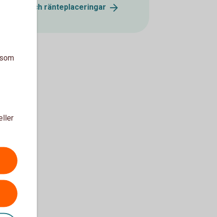
gationer och
ränteplaceringar
a som
eller