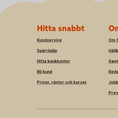
Sidfot
Hitta snabbt
Om
Kundservice
Om S
Spärrhjälp
Håll
Hitta bankkontor
Sam
Bli kund
Reda
Priser, räntor och kurser
Jobb
Pre