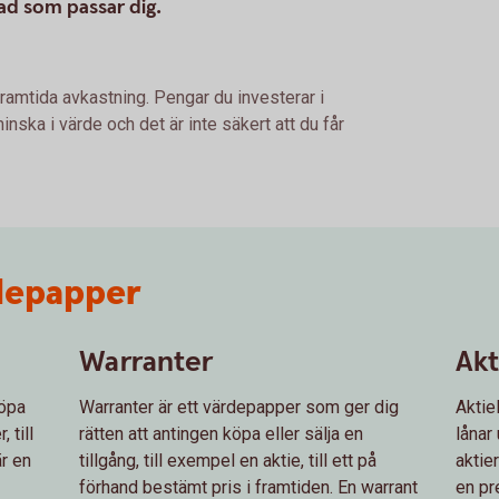
vad som passar dig.
framtida avkastning. Pengar du investerar i
nska i värde och det är inte säkert att du får
rdepapper
Warranter
Akt
köpa
Warranter är ett värdepapper som ger dig
Aktie
, till
rätten att antingen köpa eller sälja en
lånar 
är en
tillgång, till exempel en aktie, till ett på
aktie
förhand bestämt pris i framtiden. En warrant
en pr