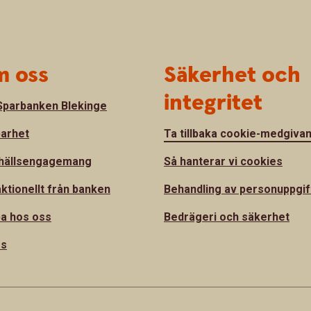
 oss
Säkerhet och
integritet
parbanken Blekinge
barhet
Ta tillbaka cookie-medgiva
hällsengagemang
Så hanterar vi cookies
ktionellt från banken
Behandling av personuppgif
a hos oss
Bedrägeri och säkerhet
ss