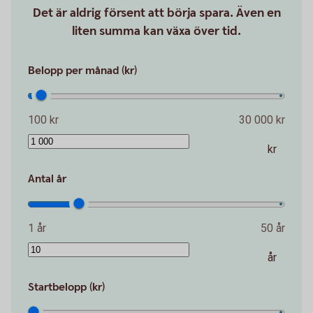
Det är aldrig försent att börja spara. Även en
liten summa kan växa över tid.
Belopp per månad (kr)
100 kr
30 000 kr
kr
Antal år
1 år
50 år
år
Startbelopp (kr)