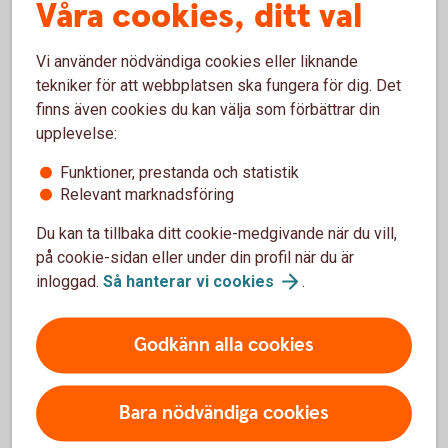
Våra cookies, ditt val
Få tips på hur du kan påverka din pension. Kom igång
och spara till pensionen redan idag.
Vi använder nödvändiga cookies eller liknande
tekniker för att webbplatsen ska fungera för dig. Det
Spara till
pension
finns även cookies du kan välja som förbättrar din
upplevelse:
Funktioner, prestanda och statistik
Relevant marknadsföring
Du kan ta tillbaka ditt cookie-medgivande när du vill,
på cookie-sidan eller under din profil när du är
inloggad.
Så hanterar vi
cookies
.
Godkänn alla cookies
Bara nödvändiga cookies