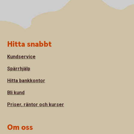
Sidfot
Hitta snabbt
Kundservice
Spärrhjälp
Hitta bankkontor
Bli kund
Priser, räntor och kurser
Om oss