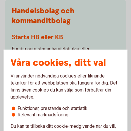
Handelsbolag och
kommanditbolag
Starta HB eller KB
För dig som startar handelsbolag eller
kommanditbolag.
Våra cookies, ditt val
Så blir du kund som handelsbolag och
Vi använder nödvändiga cookies eller liknande
kommanditbolag
tekniker för att webbplatsen ska fungera för dig. Det
finns även cookies du kan välja som förbättrar din
upplevelse:
Byt bank till Sparbanken Blekinge
Funktioner, prestanda och statistik
med befintligt HB/KB
Relevant marknadsföring
För dig som driver handelsbolag eller
Du kan ta tillbaka ditt cookie-medgivande när du vill,
kommanditbolag och vill byta bank till Sparbanken