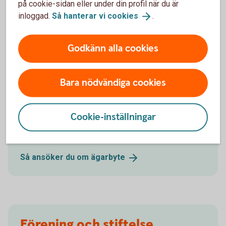
på cookie-sidan eller under din profil när du är
Blekinge.
inloggad.
Så hanterar vi
cookies
.
Så byter du bank som handelsbolag och
kommanditbolag
Godkänn alla cookies
Bara nödvändiga cookies
Byt ägare i HB/KB som är kund i
Sparbanken Blekinge
Cookie-inställningar
För dig som köpt ett HB/KB som är kund i
Sparbanken Blekinge.
Så ansöker du om
ägarbyte
Förening och stiftelse