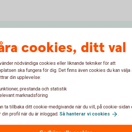
åra cookies, ditt val
rissatta. Tjänster med årsavgift kan du välja bort.
Tillbaka
vänder nödvändiga cookies eller liknande tekniker för att
latsen ska fungera för dig. Det finns även cookies du kan välj
ttrar din upplevelse:
rnetbanken för företag
unktioner, prestanda och statistik
elevant marknadsföring
n ta tillbaka ditt cookie-medgivande när du vill, på cookie-sidan 
 företag
Låneöversikt och kom
 din profil när du är inloggad.
Så hanterar vi
cookies
.
Hitta IBAN och BIC