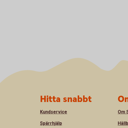
Sidfot
Hitta snabbt
Om
Kundservice
Om S
Spärrhjälp
Håll