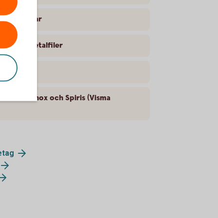
lbetalningar
vvisade betalfiler
 till Fortnox och Spiris (Visma
etag