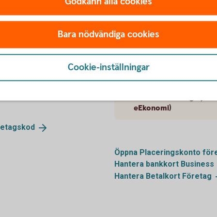
Godkänn alla cookies
Signeringshistorik på fi
Bara nödvändiga cookies
Återrapportering och a
Cookie-inställningar
swishbetalning
Byt namn på konto
Anslut bokföringssystem
eEkonomi)
retagskod
Öppna Placeringskonto
för
Hantera bankkort
Business
Hantera Betalkort
Företag