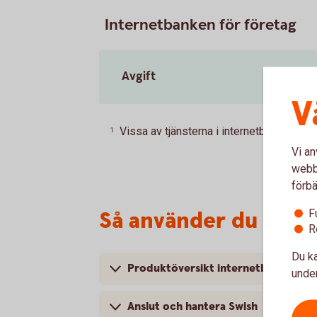
Internetbanken för företag
Avgift
V
Vissa av tjänsterna i internetbanken är p
1
Vi an
webbp
förbä
Så använder du inte
F
R
Du ka
Produktöversikt internetbanken för
under
Anslut och hantera Swish