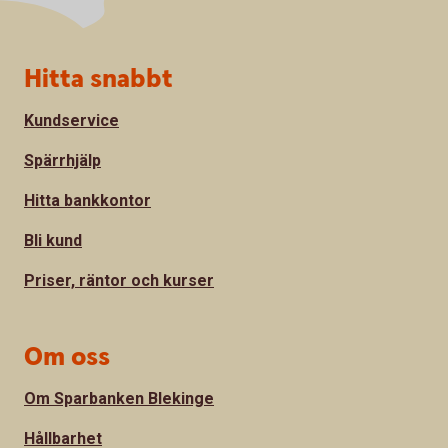
Sidfot
Hitta snabbt
Kundservice
Spärrhjälp
Hitta bankkontor
Bli kund
Priser, räntor och kurser
Om oss
Om Sparbanken Blekinge
Hållbarhet