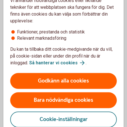
Vi använder nödvändiga cookies eller liknande
Warranter
tekniker för att webbplatsen ska fungera för dig. Det
Med warranter tar du del av aktiers värdeförändring utan att
finns även cookies du kan välja som förbättrar din
köpa själva aktien.
upplevelse:
Funktioner, prestanda och statistik
Warranter
Relevant marknadsföring
Du kan ta tillbaka ditt cookie-medgivande när du vill,
på cookie-sidan eller under din profil när du är
Certifikat – Bull & Bear
inloggad.
Så hanterar vi
cookies
.
Passar dig som är aktiv och villig att ta risk för att ha en
möjlighet att öka avkastningen i din placering.
Godkänn alla cookies
Certifikat – Bull &
Bear
Bara nödvändiga cookies
Aktielån
Cookie-inställningar
Ett aktielån innebär att aktieägaren lånar ut sina aktier till en