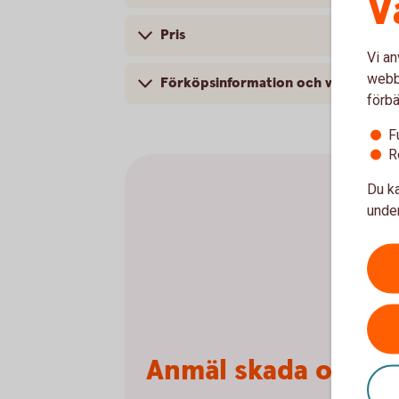
V
Pris
Vi an
webbp
Förköpsinformation och villkor
förbä
F
R
Du ka
under
Anmäl skada online