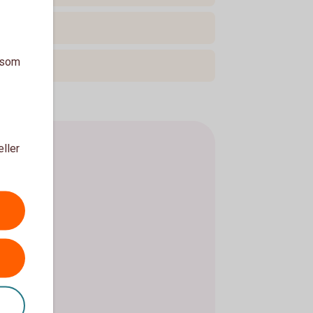
a som
eller