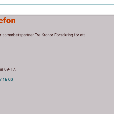
lefon
 samarbetspartner Tre Kronor Försäkring för att
ar 09-17.
7 16 00
.