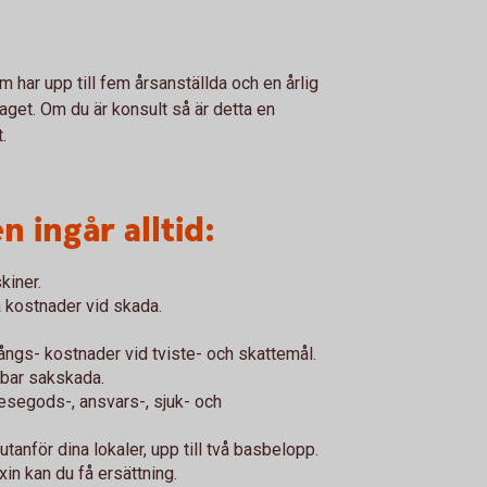
 har upp till fem årsanställda och en årlig
aget. Om du är konsult så är detta en
t.
n ingår alltid:
kiner.
ra kostnader vid skada.
ångs- kostnader vid tviste- och skattemål.
sbar sakskada.
esegods-, ansvars-, sjuk- och
nför dina lokaler, upp till två basbelopp.
xin kan du få ersättning.