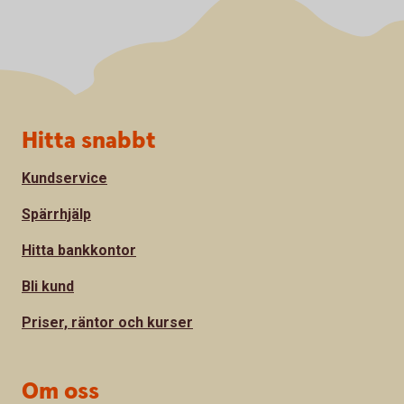
Sidfot
Hitta snabbt
Kundservice
Spärrhjälp
Hitta bankkontor
Bli kund
Priser, räntor och kurser
Om oss