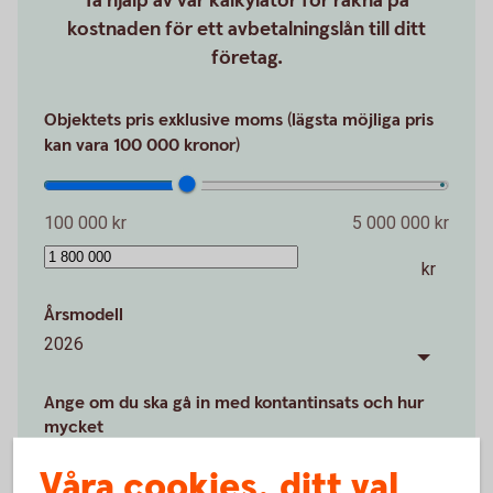
Ta hjälp av vår kalkylator för räkna på
kostnaden för ett avbetalningslån till ditt
företag.
Objektets pris exklusive moms (lägsta möjliga pris
kan vara 100 000 kronor)
100 000 kr
5 000 000 kr
kr
Årsmodell
2026
Ange om du ska gå in med kontantinsats och hur
mycket
kr
Våra cookies, ditt val
20 %
Värdet av kontantinsatsen är