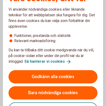
Vi använder nödvändiga cookies eller liknande
Återbetalningstid
tekniker för att webbplatsen ska fungera för dig. Det
finns även cookies du kan välja som förbättrar din
upplevelse:
24 månader
120 månader
Funktioner, prestanda och statistik
månader
Relevant marknadsföring
Genomsnittlig månadskostnad
Du kan ta tillbaka ditt cookie-medgivande när du vill,
inklusive exempelränta på 4,71 %
på cookie-sidan eller under din profil när du är
inloggad.
Så hanterar vi
cookies
.
(uppläggningsavgift 650 kronor och
aviavgift 0 kronor vid e-faktura,
Godkänn alla cookies
räntan är alltid individuellt satt).
26 873 kr
Bara nödvändiga cookies
Totalt belopp
1 612 386 kr