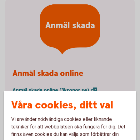
Anmäl skada
Anmäl skada online
Anmäl skada online
(3kronor.se)
Våra cookies, ditt val
Anmäl skada via telefon
Vi använder nödvändiga cookies eller liknande
Om du drabbats av en skada, kontakta vår
tekniker för att webbplatsen ska fungera för dig. Det
samarbetspartner Tre Kronor Försäkring för att göra
finns även cookies du kan välja som förbättrar din
din skadeanmälan.