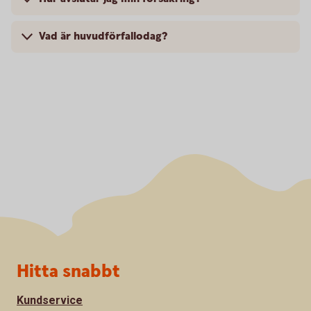
Vad är huvudförfallodag?
Sidfot
Hitta snabbt
Kundservice