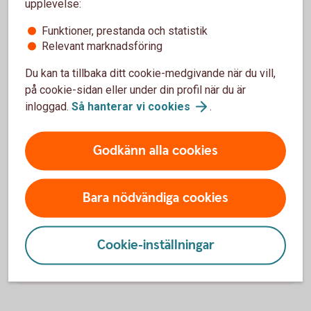
upplevelse:
Funktioner, prestanda och statistik
Skada inom Sverige
Relevant marknadsföring
0771-23 33 33
Du kan ta tillbaka ditt cookie-medgivande när du vill,
Öppet vardagar 09-17
på cookie-sidan eller under din profil när du är
inloggad.
Så hanterar vi
cookies
.
Akuta skador:
0771-57 16 00
Godkänn alla cookies
Öppet dygnet runt
Skada utomlands
Bara nödvändiga cookies
SOS International
+46 8 50 51 40 08
Cookie-inställningar
Öppet dygnet runt