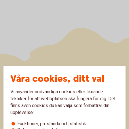
Sidfot
Hitta snabbt
Våra cookies, ditt val
Kundservice
Vi använder nödvändiga cookies eller liknande
tekniker för att webbplatsen ska fungera för dig. Det
Spärrhjälp
finns även cookies du kan välja som förbättrar din
Hitta bankkontor
upplevelse:
Bli kund
Funktioner, prestanda och statistik