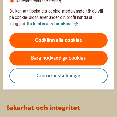
Relevant marknadsföring
Priser, räntor och kurser
Du kan ta tillbaka ditt cookie-medgivande när du vill,
på cookie-sidan eller under din profil när du är
Om oss
inloggad.
Så hanterar vi
cookies
.
Om Sparbanken Blekinge
Godkänn alla cookies
Hållbarhet
Samhällsengagemang
Bara nödvändiga cookies
Redaktionellt från banken
Cookie-inställningar
Jobba hos oss
Press
Säkerhet och integritet