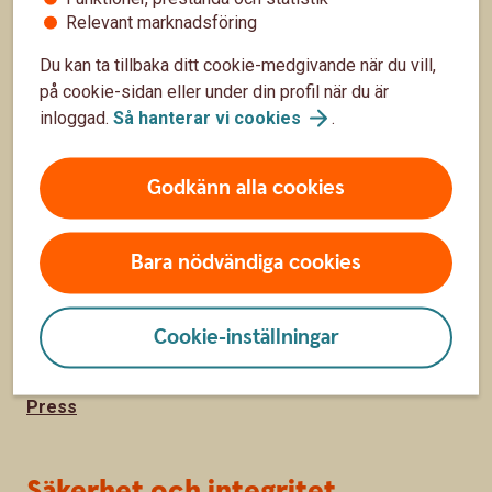
Bli kund
Relevant marknadsföring
Priser, räntor och kurser
Du kan ta tillbaka ditt cookie-medgivande när du vill,
på cookie-sidan eller under din profil när du är
inloggad.
Så hanterar vi
cookies
.
Om oss
Godkänn alla cookies
Om Sparbanken Blekinge
Hållbarhet
Bara nödvändiga cookies
Samhällsengagemang
Redaktionellt från banken
Cookie-inställningar
Jobba hos oss
Press
Säkerhet och integritet