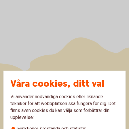
Våra cookies, ditt val
Sidfot
Hitta snabbt
Vi använder nödvändiga cookies eller liknande
Kundservice
tekniker för att webbplatsen ska fungera för dig. Det
Spärrhjälp
finns även cookies du kan välja som förbättrar din
upplevelse:
Hitta bankkontor
Funktioner, prestanda och statistik