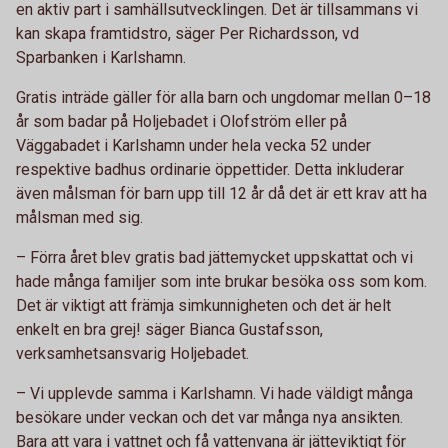
en aktiv part i samhällsutvecklingen. Det är tillsammans vi
kan skapa framtidstro, säger Per Richardsson, vd
Sparbanken i Karlshamn.
Gratis inträde gäller för alla barn och ungdomar mellan 0–18
år som badar på Holjebadet i Olofström eller på
Väggabadet i Karlshamn under hela vecka 52 under
respektive badhus ordinarie öppettider. Detta inkluderar
även målsman för barn upp till 12 år då det är ett krav att ha
målsman med sig.
– Förra året blev gratis bad jättemycket uppskattat och vi
hade många familjer som inte brukar besöka oss som kom.
Det är viktigt att främja simkunnigheten och det är helt
enkelt en bra grej! säger Bianca Gustafsson,
verksamhetsansvarig Holjebadet.
– Vi upplevde samma i Karlshamn. Vi hade väldigt många
besökare under veckan och det var många nya ansikten.
Bara att vara i vattnet och få vattenvana är jätteviktigt för