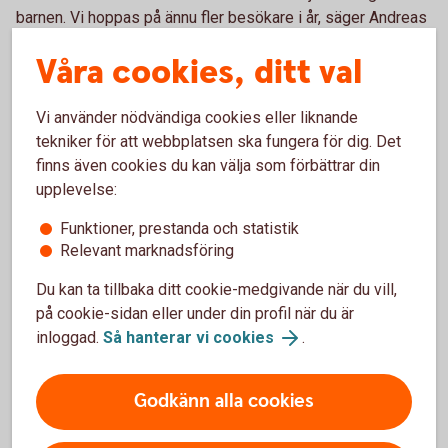
barnen. Vi hoppas på ännu fler besökare i år, säger Andreas
Henningor, Väggabadet.
Våra cookies, ditt val
Vi använder nödvändiga cookies eller liknande
tekniker för att webbplatsen ska fungera för dig. Det
Fakta gratis bad
finns även cookies du kan välja som förbättrar din
upplevelse:
Gäller för barn och ungdomar mellan 0–18 år
(inklusive målsman till barn upp till 12 år)
Funktioner, prestanda och statistik
Relevant marknadsföring
Badhus: Holjebadet i Olofström och Väggabadet i
Karlshamn
Du kan ta tillbaka ditt cookie-medgivande när du vill,
på cookie-sidan eller under din profil när du är
Tid: v.52 under respektive badhus ordinarie
inloggad.
Så hanterar vi cookies
.
öppettider.
Godkänn alla cookies