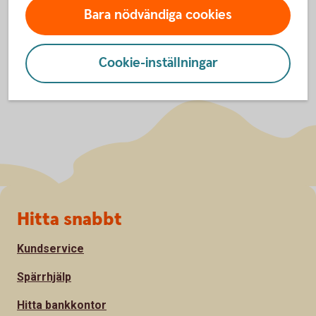
Bara nödvändiga cookies
Cookie-inställningar
Sidfot
Hitta snabbt
Kundservice
Spärrhjälp
Hitta bankkontor