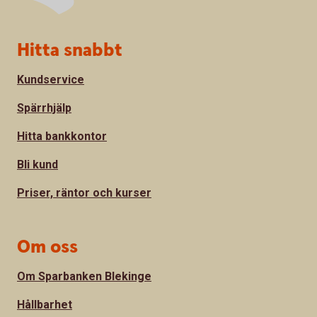
Sidfot
Hitta snabbt
Kundservice
Spärrhjälp
Hitta bankkontor
Bli kund
Priser, räntor och kurser
Om oss
Om Sparbanken Blekinge
Hållbarhet