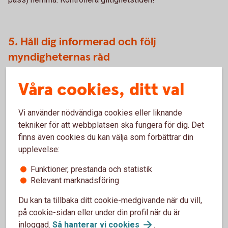
5. Håll dig informerad och följ
myndigheternas råd
✔ Radio P4 är Sveriges beredskapskanal.
Våra cookies, ditt val
✔ Håll dig informerad via Myndigheten för samhällsskydd
och beredskap (MSB).
Vi använder nödvändiga cookies eller liknande
tekniker för att webbplatsen ska fungera för dig. Det
finns även cookies du kan välja som förbättrar din
upplevelse:
Svenskarnas finansiella
Funktioner, prestanda och statistik
krisberedskap är svag
Relevant marknadsföring
Du kan ta tillbaka ditt cookie-medgivande när du vill,
Var tredje svensk tror att de skulle klara sig bättre än
på cookie-sidan eller under din profil när du är
andra i en kris. Det visar en ny rapport ”Finansiell
inloggad.
Så hanterar vi
cookies
.
krisberedskap – allmänhetens syn” från