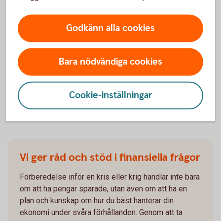
Sparbankernas Riksförbund. Men bakom
självförtroendet döljer sig ett mer sårbart läge –
Godkänn alla cookies
över hälften av svenskarna saknar kontanter hemma
som del av sin krisberedskap och många saknar
kunskap kring finansiell krisberedskap
.
Bara nödvändiga cookies
Ny rapport Finansiell Krisberedskap -
allmänhetens
syn
Cookie-inställningar
Vi ger råd och stöd i finansiella frågor
Förberedelse inför en kris eller krig handlar inte bara
om att ha pengar sparade, utan även om att ha en
plan och kunskap om hur du bäst hanterar din
ekonomi under svåra förhållanden. Genom att ta