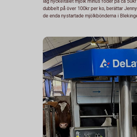
låg nyckeltalet mjölk minus foder på ca 50k
dubbelt på över 100kr per ko, berättar Jen
de enda nystartade mjölkbönderna i Blekinge