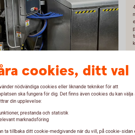
4
k
åra cookies, ditt val
vänder nödvändiga cookies eller liknande tekniker för att
latsen ska fungera för dig. Det finns även cookies du kan välj
ttrar din upplevelse:
tion med 16 uppbundna kor. I december
 stort kostall. Det är en imponerande
unktioner, prestanda och statistik
elevant marknadsföring
ra tunga arbeten och spara tid. Vi vill ha det
n ta tillbaka ditt cookie-medgivande när du vill, på cookie-sidan 