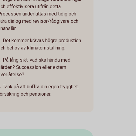
ch effektivisera utifrån detta.
Processen underlättas med tidig och
nära dialog med revisor/rådgivare och
inansiär.
2. Det kommer krävas högre produktion
och behov av klimatomställning.
3. På lång sikt, vad ska hända med
gården? Succession eller extern
överlåtelse?
. Tänk på att buffra din egen trygghet,
försäkring och pensioner.