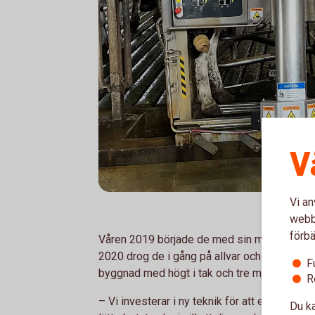
V
Vi an
webbp
förbä
Våren 2019 började de med sin mjölkproduk
2020 drog de i gång på allvar och byggde ett
F
byggnad med högt i tak och tre mjölkrobotar.
R
– Vi investerar i ny teknik för att effektivise
Du ka