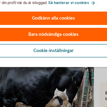
 din profil när du är inloggad.
Så hanterar vi
cookies
.
r och förklarar att alla har ett namn.
Godkänn alla cookies
abrik och ja jag kan allas namn. Alla 200, säger
Bara nödvändiga cookies
Cookie-inställningar
Thom