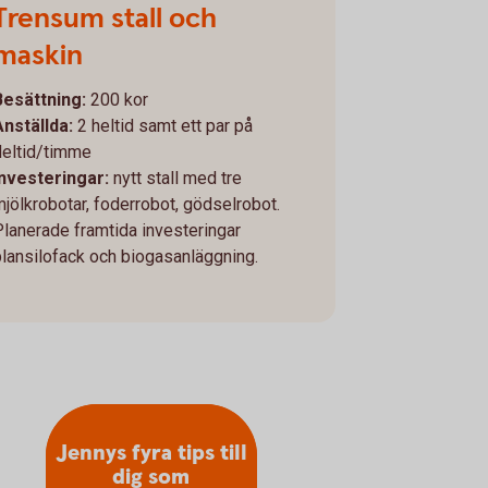
Trensum stall och
maskin
Besättning:
200 kor
Anställda:
2 heltid samt ett par på
deltid/timme
Investeringar:
nytt stall med
tre
mjölkrobotar, foderrobot, gödselrobot.
Planerade framtida investeringar
plansilofack och biogasanläggning.
Jennys fyra tips till
dig som