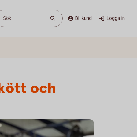
Sök
Bli kund
Logga in
 kött och