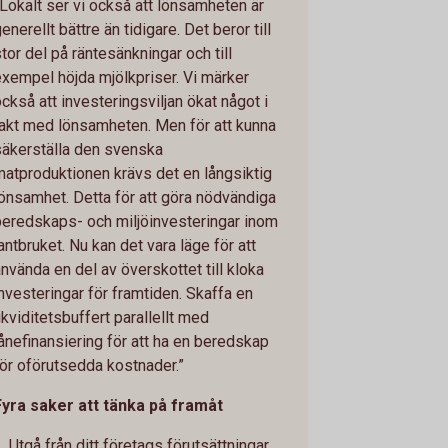
”Lokalt ser vi också att lönsamheten är
enerellt bättre än tidigare. Det beror till
tor del på räntesänkningar och till
exempel höjda mjölkpriser. Vi märker
också att investeringsviljan ökat något i
takt med lönsamheten. Men för att kunna
säkerställa den svenska
matproduktionen krävs det en långsiktig
lönsamhet. Detta för att göra nödvändiga
beredskaps- och miljöinvesteringar inom
antbruket. Nu kan det vara läge för att
använda en del av överskottet till kloka
investeringar för framtiden. Skaffa en
ikviditetsbuffert parallellt med
lånefinansiering för att ha en beredskap
för oförutsedda kostnader.”
Fyra saker att tänka på framåt
. Utgå från ditt företags förutsättningar