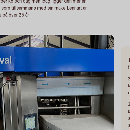
r per ko och dag men idag ligger den mer än
ny som tillsammans med sin make Lennart är
 på över 25 år.
u
s
s