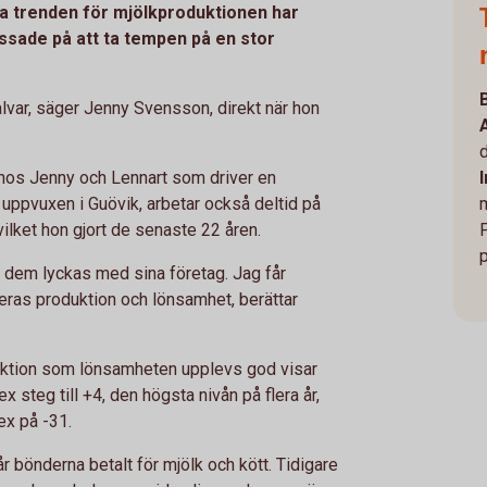
a trenden för mjölkproduktionen har
assade på att ta tempen på en stor
alvar, säger Jenny Svensson, direkt när hon
 hos Jenny och Lennart som driver en
uppvuxen i Guövik, arbetar också deltid på
vilket hon gjort de senaste 22 åren.
se dem lyckas med sina företag. Jag får
ras produktion och lönsamhet, berättar
duktion som lönsamheten upplevs god visar
teg till +4, den högsta nivån på flera år,
ex på -31.
år bönderna betalt för mjölk och kött. Tidigare