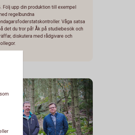
. Följ upp din produktion till exempel
med regelbundna
endagarsfoderstatskontroller. Våga satsa
på det du tror på! Åk på studiebesök och
träffar, diskutera med rådgivare och
ollegor.
a som
eller