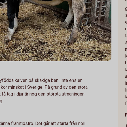
g
s
l
födda kalven på skakiga ben. Inte ens en
 kor minskat i Sverige. På grund av den stora
l
få tag i djur är nog den största utmaningen
g.
känna framtidstro. Det går att starta från noll
1