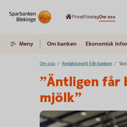
Privat
Företag
Om oss
Meny
Om banken
Ekonomisk info
Om oss
Redaktionellt från banken
”Änt
”Äntligen får
mjölk”