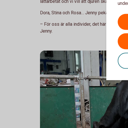
lättarbetat och vi vill att djuren ska må bra.
under
Dora, Stina och Rosa… Jenny pekar på olika ko
– För oss är alla individer, det här är ingen f
Jenny.