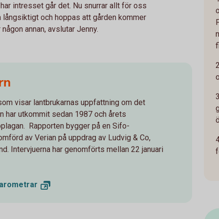
r intresset går det. Nu snurrar allt för oss
o
atsa långsiktigt och hoppas att gården kommer
er någon annan, avslutar Jenny.
f
rn
som visar lantbrukarnas uppfattning om det
ern har utkommit sedan 1987 och årets
pplagan. Rapporten bygger på en Sifo-
mförd av Verian på uppdrag av Ludvig & Co,
4
 Intervjuerna har genomförts mellan 22 januari
arometrar