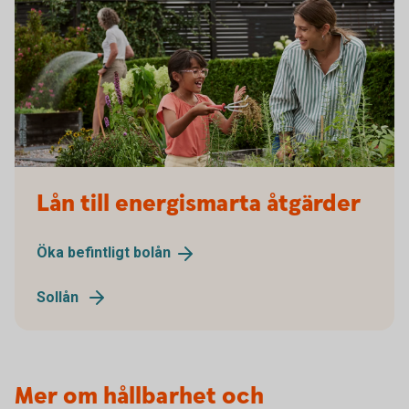
Lån till energismarta åtgärder
Öka befintligt
bolån
Sollån
Mer om hållbarhet och