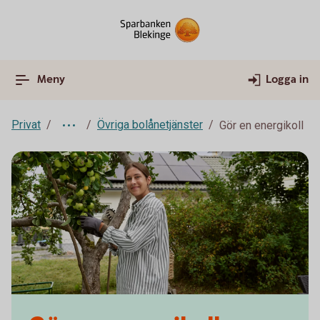
Meny
Logga in
Privat
Övriga bolånetjänster
Gör en energikoll