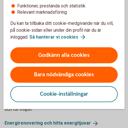
Funktioner, prestanda och statistik
Relevant marknadsföring
Du kan ta tillbaka ditt cookie-medgivande när du vill,
på cookie-sidan eller under din profil när du är
inloggad.
Så hanterar vi
cookies
.
Godkänn alla cookies
Sustainable housing
Bara nödvändiga cookies
Hitta energitjuvar i hemmet
Ett sätt att sänka elförbrukningen är att energieffektivisera
Cookie-inställningar
sitt hus med en energirenovering. Ett annat att se över sitt
hem för att hitta små energitjuvar. Bra både för din plånbok
och för miljön.
Energirenovering och hitta
energitjuvar