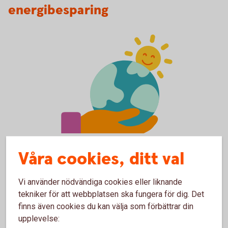
energibesparing
Environmental Awarness
Vårt hållbarhetsarbete
Våra cookies, ditt val
Vi jobbar för en hållbar utveckling genom att främja social,
Vi använder nödvändiga cookies eller liknande
etisk, miljömässig och ekonomisk hållbarhet.
tekniker för att webbplatsen ska fungera för dig. Det
finns även cookies du kan välja som förbättrar din
Så jobbar vi för en bättre
framtid
upplevelse: