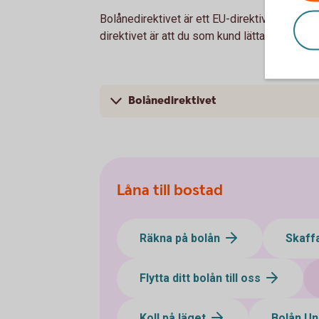
Bolånedirektivet är ett EU-direktiv som inn
direktivet är att du som kund lättare ska förs
Bolånedirektivet
Låna till bostad
Räkna på bolån
Skaff
Flytta ditt bolån till oss
Koll på läget
Bolån U