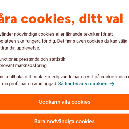
åra cookies, ditt val
m vill köpa
vänder nödvändiga cookies eller liknande tekniker för att
latsen ska fungera för dig. Det finns även cookies du kan välj
ttrar din upplevelse:
kvar sitt vanliga jobb,
unktioner, prestanda och statistik
på landet. Våra rådgivare
elevant marknadsföring
ad som är viktigt att tänka
n ta tillbaka ditt cookie-medgivande när du vill, på cookie-sidan 
 din profil när du är inloggad.
Så hanterar vi
cookies
.
månskensbonde?
Godkänn alla cookies
rbjudande
Bara nödvändiga cookies