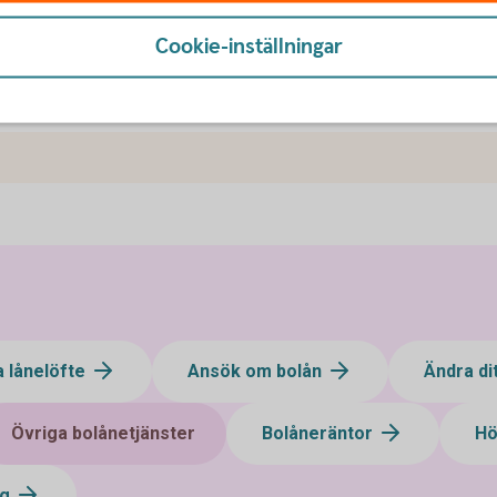
ebär ett stärkt konsumentskydd. Syftet med
Cookie-inställningar
tå innehållet i ditt bolåneerbjudande.
a lånelöfte
Ansök om bolån
Ändra di
Övriga bolånetjänster
Bolåneräntor
Hö
ng