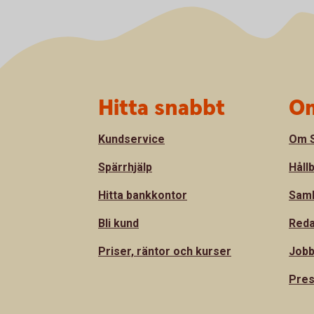
Sidfot
Hitta snabbt
Om
Kundservice
Om S
Spärrhjälp
Håll
Hitta bankkontor
Sam
Bli kund
Reda
Priser, räntor och kurser
Jobb
Pre