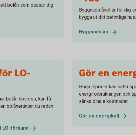
i ett bolån som passar dig
Byggnadslånet är för dig so
bygga ut ditt befintliga hus.
Byggnadslån
för LO-
Gör en energ
Höga elpriser kan sätta spå
energiförbrukningen och t
ar bolån hos oss, kan få
sänka dina elkostnader.
 den bolåneräntan du redan
Gör en
energikoll
tt
LO-förbund