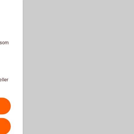
a som
eller