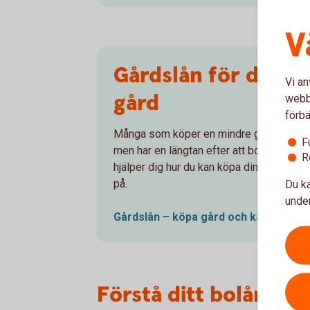
V
Gårdslån för dig so
Vi an
gård
webbp
förbä
Många som köper en mindre gård idag har 
F
men har en längtan efter att bosätta sig 
R
hjälper dig hur du kan köpa din gård och v
Du ka
på.
under
Gårdslån – köpa gård och kanske bli
Förstå ditt bolånee