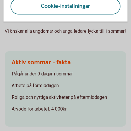
Cookie-inställningar
Ett klokt svar tycker vi men så är vi ju också en Sparbank
och Sparbanksidén, 200 år gammal, går ut på att spara för
en bättre framtid.
Vi önskar alla ungdomar och unga ledare lycka till i sommar!
Aktiv sommar - fakta
Pågår under 9 dagar i sommar
Arbete på förmiddagen
Roliga och nyttiga aktiviteter på eftermiddagen
Arvode för arbetet: 4 000kr