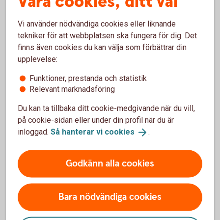
Våra cookies, ditt val
nyttigt för ungdomarna. För oss är det ett enkelt sätt att
bidra på, säger Viktor Ottosson, förvaltare
Vi använder nödvändiga cookies eller liknande
Karlshamnsbostäder.
tekniker för att webbplatsen ska fungera för dig. Det
finns även cookies du kan välja som förbättrar din
–
Det här projektet är fantastiskt och vi ser att det bland
upplevelse:
annat bidrar till tryggare närområden eftersom genom att
faktiskt arbeta med konsekvenserna av skadegörelse
Funktioner, prestanda och statistik
kommer dessa unga att bli ambassadörer och kunna sprida
Relevant marknadsföring
sina upplevelser vidare till sina kompisar. Vi hoppas
projektet slår väl ut och kan utvecklas ytterligare till nästa
Du kan ta tillbaka ditt cookie-medgivande när du vill,
år, säger Jonke Höglund, ansvarig bankens stiftelser.
på cookie-sidan eller under din profil när du är
inloggad.
Så hanterar vi
cookies
.
Casper, Axl och Razzak är tre ungdomar som fått det
eftertraktade sommarjobbet och det blir deras första gång
Godkänn alla cookies
ute i arbetslivet. Anledningen till att de sökte var främst att
kunna tjäna egna pengar. När de får frågan vad de tänker
göra med pengarna besvaras den med leenden och ett par
Bara nödvändiga cookies
axelryckningar. Sedan säger Axl att han ska nog spara till en
moppe.