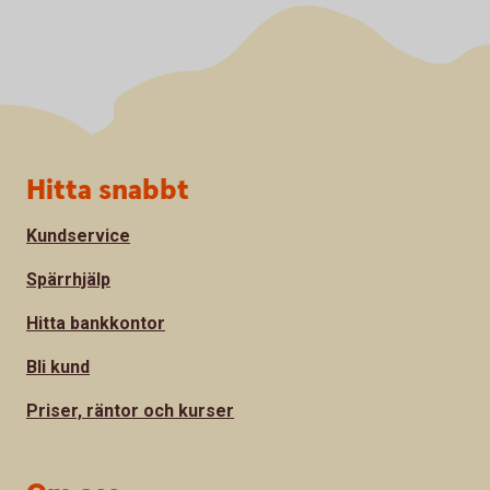
Sidfot
Hitta snabbt
Kundservice
Spärrhjälp
Hitta bankkontor
Bli kund
Priser, räntor och kurser