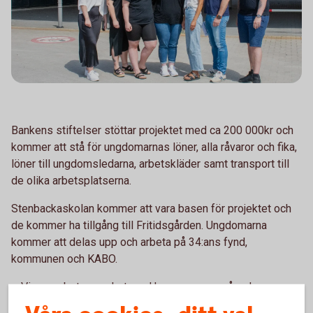
Bankens stiftelser stöttar projektet med ca 200 000kr och
kommer att stå för ungdomarnas löner, alla råvaror och fika,
löner till ungdomsledarna, arbetskläder samt transport till
de olika arbetsplatserna.
Stenbackaskolan kommer att vara basen för projektet och
de kommer ha tillgång till Fritidsgården. Ungdomarna
kommer att delas upp och arbeta på 34:ans fynd,
kommunen och KABO.
–
Vi samarbetar mycket med kommunen angående
feriearbete och vi tyckte att det här var ett bra initiativ och