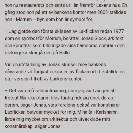
hon nu restaurerats och satts ut i ån framför Laxens hus. En
gång stod hon på ett av bankens kontor men 2003 ställdes
hon i Mörrum – byn som hon är symbol för.
– Jag gjorde den första skissen av Laxflickan redan 1977
som en symbol för Mörrum, berättar Jonas Glock, arkitekt
och konstnär som tillbringade sina barndoms somrar i den
blekingska skärgården på Hallö.
Vid en utställning av Jonas skisser blev bankens
dåvarande vd förtjust i skissen av flickan och beställde en
stor version till ett av bankens kontor.
– Det var en föräldrautmaning, som jag var tvungen att
trotsa! När skulpturen blev färdig fick jag dock deras
beröm, säger Jonas, vars föräldrar också var konstnärer.
Laxflickan betyder mycket för mig. Mina år i Karlshamn
lärde mig mycket om arkitektur och utvecklade mitt
konstnärskap, säger Jonas.