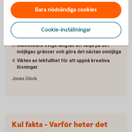
Idémässigt gestaltar den:
Bara nödvändiga cookies
En önskan att återvända till Mörrum.
En starkare
sådan känsla än laxens starka vandringsdrift är svår
att finna.
Cookie-inställningar
Vikten av att försöka fånga tillfället i flykten
Människans eviga längtan att tänja på det
möjligas gränser och göra det nästan omöjliga
Vikten av lekfullhet för att uppnå kreativa
lösningar.
Jonas Glock
Kul fakta - Varför heter det