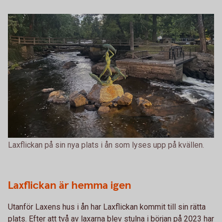
Laxflickan på sin nya plats i ån som lyses upp på kvällen.
Laxflickan är hemma igen
Utanför Laxens hus i ån har Laxflickan kommit till sin rätta
plats. Efter att två av laxarna blev stulna i början på 2023 har