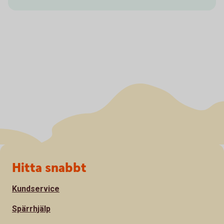
Sidfot
Hitta snabbt
Kundservice
Spärrhjälp