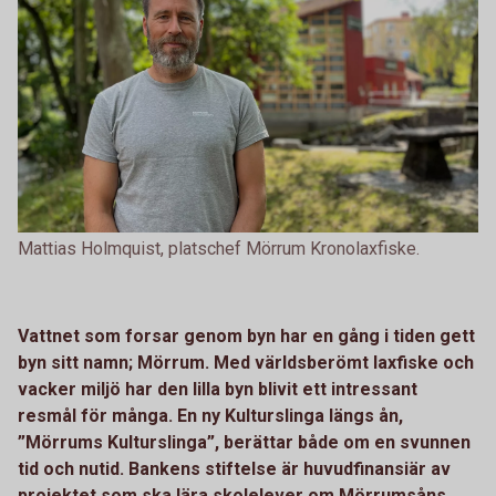
Mattias Holmquist, platschef Mörrum Kronolaxfiske.
Vattnet som forsar genom byn har en gång i tiden gett
byn sitt namn; Mörrum. Med världsberömt laxfiske och
vacker miljö har den lilla byn blivit ett intressant
resmål för många. En ny Kulturslinga längs ån,
”Mörrums Kulturslinga”, berättar både om en svunnen
tid och nutid. Bankens stiftelse är huvudfinansiär av
projektet som ska lära skolelever om Mörrumsåns