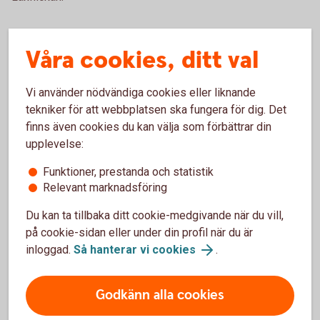
Våra cookies, ditt val
Lekande laxar – Laxflickan vid
Mörrumsån
Vi använder nödvändiga cookies eller liknande
tekniker för att webbplatsen ska fungera för dig. Det
Bronsskulptur av Jonas Glock utförd 1990 efter en
finns även cookies du kan välja som förbättrar din
skiss 1977.
upplevelse:
Bakgrund
Funktioner, prestanda och statistik
Relevant marknadsföring
En sen kväll för nästan 50 år sedan, fick Jonas idén
till en symbolskulptur för Mörrum, som är världskänt
Du kan ta tillbaka ditt cookie-medgivande när du vill,
för sitt laxfiske, och gjorde av tenn en liten
på cookie-sidan eller under din profil när du är
miniatyrskiss, bara dryga decimetern hög. Den
inloggad.
Så hanterar vi cookies
.
visades på en konstutställning i Karlshamn. Detta
ledde till att Sparbanken i Karlshamn beställde den i
Godkänn alla cookies
naturlig storlek.