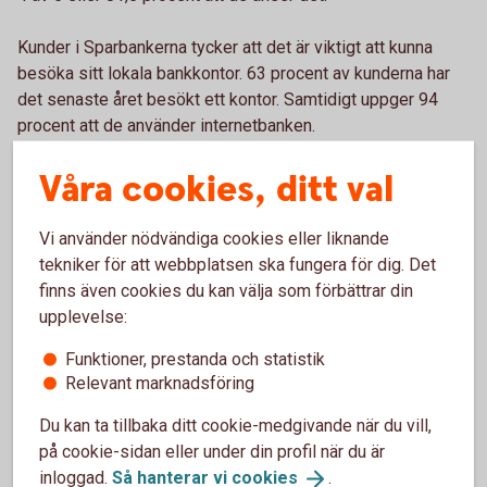
Kunder i Sparbankerna tycker att det är viktigt att kunna
besöka sitt lokala bankkontor. 63 procent av kunderna har
det senaste året besökt ett kontor. Samtidigt uppger 94
procent att de använder internetbanken.
Våra cookies, ditt val
Om SKI
Vi använder nödvändiga cookies eller liknande
tekniker för att webbplatsen ska fungera för dig. Det
finns även cookies du kan välja som förbättrar din
Svenskt Kvalitetsindex har mätt kundnöjdheten inom
upplevelse:
bankbranschen sedan 1989. Datainsamlingen för
årets studie pågick under augusti månad 2024. Totalt
Funktioner, prestanda och statistik
samlades det in 15 472 intervjuer för
Relevant marknadsföring
privatmarknaden och 7 748 intervjuer för
företagsmarknaden.
Du kan ta tillbaka ditt cookie-medgivande när du vill,
på cookie-sidan eller under din profil när du är
Tidigare SKI-undersökningar
inloggad.
Så hanterar vi
cookies
.