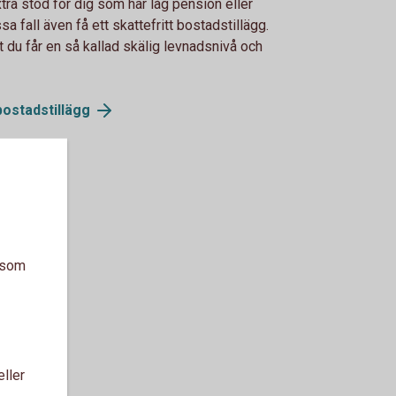
tra stöd för dig som har låg pension eller
sa fall även få ett skattefritt bostadstillägg.
t du får en så kallad skälig levnadsnivå och
bostadstillägg
a som
eller