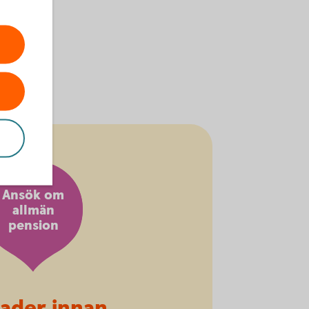
Ansök om
allmän
pension
ader innan