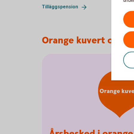
Tilläggspension
Orange kuvert och a
Orange kuve
Årsbesked i orange