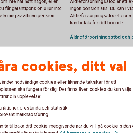
om inte har haft någon, eller
Äldreförsörjningsstöd är ett ex
du får garantipension eller inte
ingen pension alls. Du kan i vis
etalning av allmän pension.
Äldreförsörjningsstödet gör at
kan betala för ditt boende.
Äldreförsörjningsstöd och
åra cookies, ditt val
r dig som är född 1937–1953
vänder nödvändiga cookies eller liknande tekniker för att
latsen ska fungera för dig. Det finns även cookies du kan välj
ttrar din upplevelse:
n allmänna pension av
emet. Tilläggspension är,
unktioner, prestanda och statistik
ad pension. Hur hög den blir
elevant marknadsföring
änat in under ditt arbetsliv.
 av din allmänna pension.
n ta tillbaka ditt cookie-medgivande när du vill, på cookie-sidan 
 din profil när du är inloggad.
Så hanterar vi
cookies
.