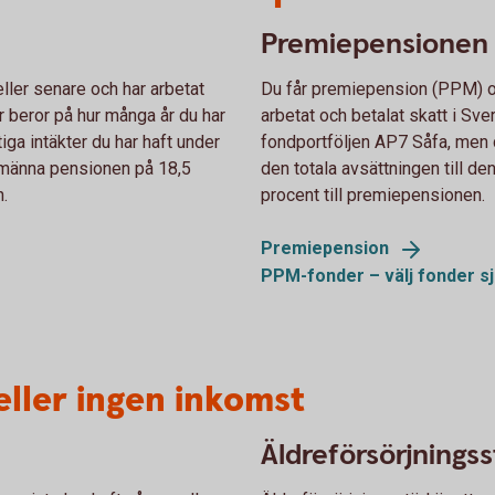
Premiepensionen
ler senare och har arbetat
Du får premiepension (PPM) o
r beror på hur många år du har
arbetat och betalat skatt i Sve
iga intäkter du har haft under
fondportföljen AP7 Såfa, men d
allmänna pensionen på 18,5
den totala avsättningen till d
n.
procent till premiepensionen.
Premiepension
PPM-fonder – välj fonder
sj
eller ingen inkomst
Äldreförsörjningss