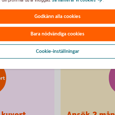
Godkänn alla cookies
nsökan om utbetalning
Bara nödvändiga cookies
Cookie-inställningar
rt
 kuvert
Ansök 3 mån