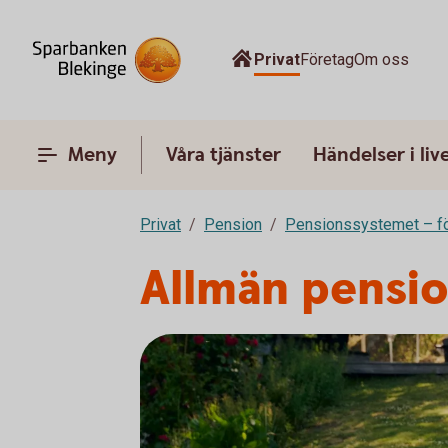
Privat
Företag
Om oss
Meny
Våra tjänster
Händelser i liv
Privat
Pension
Pensionssystemet – fö
Allmän pensi