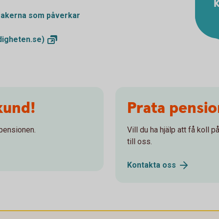
K
 sakerna som påverkar
igheten.se)
kund!
Prata pensi
 pensionen.
Vill du ha hjälp att få koll
till oss.
Kontakta
oss