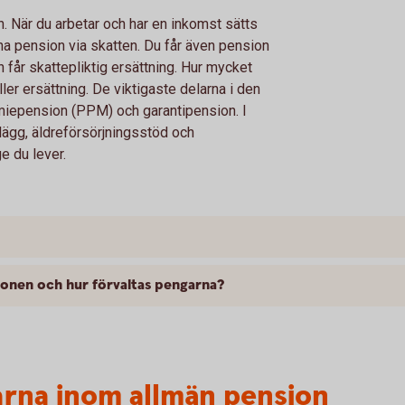
. När du arbetar och har en inkomst sätts
änna pension via skatten. Du får även pension
h får skattepliktig ersättning. Hur mycket
ler ersättning. De viktigaste delarna i den
miepension (PPM) och garantipension. I
lägg, äldreförsörjningsstöd och
e du lever.
ionen och hur förvaltas pengarna?
larna inom allmän pension