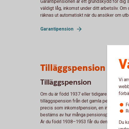
Garantipensionen är ett grundskydd för dig s
väldigt låg, inkomst under ditt arbetsliv. Om 
räknas ut automatiskt när du ansöker om utb
Garantipension
V
Tilläggspension – fö
Vi an
Tilläggspension
webbp
förbä
Om du är född 1937 eller tidigare består di
tilläggspension från det gamla pensionssyst
F
precis som inkomstpension, en inkomstgrund
R
bestäms av hur många pensionspoäng du har tj
Är du född 1938–1953 får du den som en del
Du ka
under