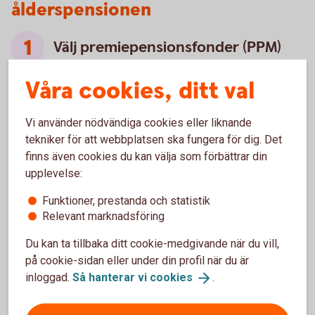
ålderspensionen
Välj premiepensionsfonder (PPM)
När du jobbar får du alltid allmän pension från
Våra cookies, ditt val
staten. En del av det du får, premiepensionen, kan
du själv välja hur du vill placera.
Vi använder nödvändiga cookies eller liknande
PPM-fonder – välj fonder
själv
tekniker för att webbplatsen ska fungera för dig. Det
Kompensera hemma för en rättvis
finns även cookies du kan välja som förbättrar din
upplevelse:
pension
Funktioner, prestanda och statistik
Gifta kan föra över pensionsrätter för
Relevant marknadsföring
premiepension till den som har lägre inkomst.
Du kan ta tillbaka ditt cookie-medgivande när du vill,
Vad händer med pensionen om du
på cookie-sidan eller under din profil när du är
dör?
inloggad.
Så hanterar vi
cookies
.
Du kan välja återbetalningsskydd i din
tjänstepension. Utan återbetalningsskydd blir din