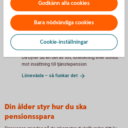
Godkänn alla cookies
pension något högre, men om du dör får dina
efterlevande inte ta över din pension.
Bara nödvändiga cookies
Återbetalningsskydd
Växla lön mot pension
Cookie-inställningar
Har du kommit upp en del i lönenivå kan
löneväxling vara ett smart sätt att pensionsspara.
Då byter du en del av lön, löneökning eller bonus
mot insättning till tjänstepension.
Löneväxla – så funkar
det
Din ålder styr hur du ska
pensionsspara