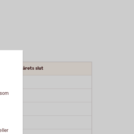
ronor vid årets slut
10 846
a som
11 764
12 759
15 009
eller