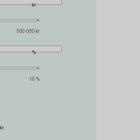
kr
500 000 kr
%
15 %
kr.