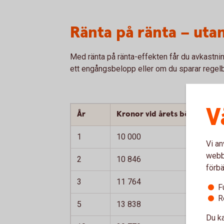
Ränta på ränta – uta
Med ränta på ränta-effekten får du avkastnin
ett engångs­belopp eller om du sparar regel
V
År
Kronor vid årets början
1
10 000
Vi an
webbp
2
10 846
förbä
3
11 764
F
R
5
13 838
Du ka