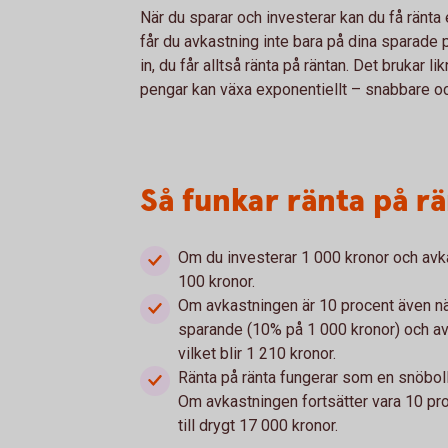
När du sparar och investerar kan du få ränta
får du avkastning inte bara på dina sparade 
in, du får alltså ränta på räntan. Det brukar l
pengar kan växa exponentiellt – snabbare oc
Så funkar ränta på r
Om du investerar 1 000 kronor och avkas
100 kronor.
Om avkastningen är 10 procent även näs
sparande (10% på 1 000 kronor) och av
vilket blir 1 210 kronor.
Ränta på ränta fungerar som en snöboll 
Om avkastningen fortsätter vara 10 proc
till drygt 17 000 kronor.