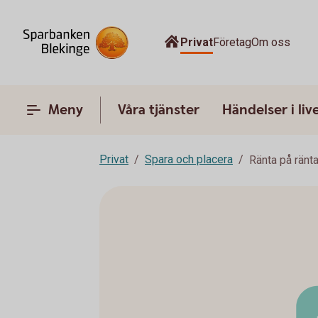
Privat
Företag
Om oss
Meny
Våra tjänster
Händelser i liv
Privat
Spara och placera
Ränta på ränt