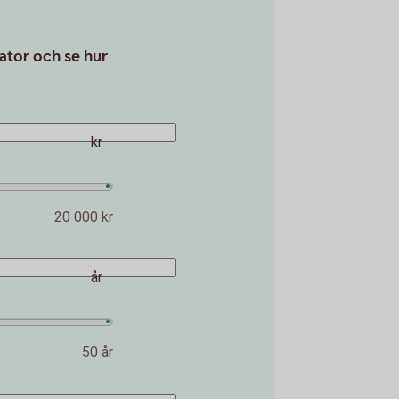
ator och se hur
kr
20 000 kr
år
50 år