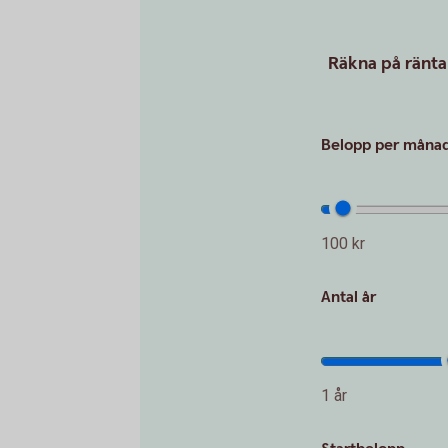
Räkna på ränta
Belopp per måna
100 kr
Antal år
1 år