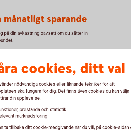
n månatligt sparande
g på din avkastning oavsett om du sätter in
bundet.
åra cookies, ditt val
Avkastning 8,46%
K
846
vänder nödvändiga cookies eller liknande tekniker för att
latsen ska fungera för dig. Det finns även cookies du kan välj
918
ttrar din upplevelse:
995
unktioner, prestanda och statistik
elevant marknadsföring
1 171
n ta tillbaka ditt cookie-medgivande när du vill, på cookie-sidan 