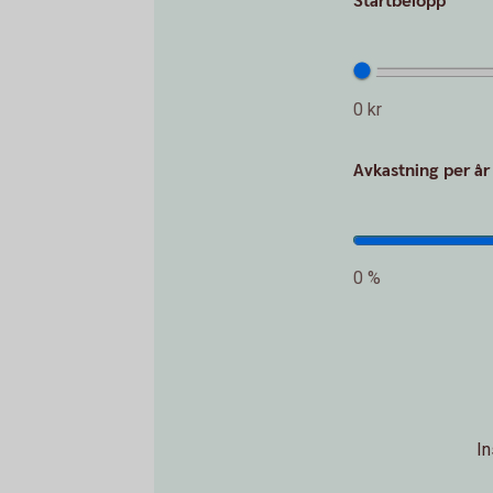
Startbelopp
0 kr
Avkastning per å
0 %
In