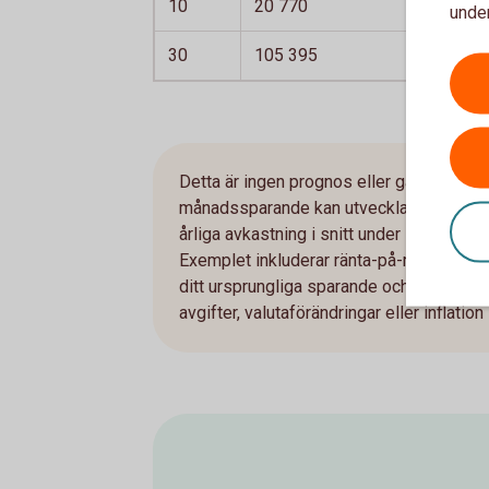
10
20 770
under
30
105 395
Detta är ingen prognos eller garanti, bara 
månadssparande kan utvecklas över tid
årliga avkastning i snitt under 1999-2018
Exemplet inkluderar ränta-på-ränta-effek
ditt ursprungliga sparande och på avkastnin
avgifter, valutaförändringar eller inflation