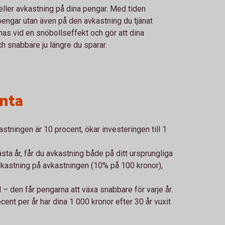
 eller avkastning på dina pengar. Med tiden
pengar utan även på den avkastning du tjänat
iknas vid en snöbollseffekt och gör att dina
h snabbare ju längre du sparar.
änta
tningen är 10 procent, ökar investeringen till 1
ta år, får du avkastning både på ditt ursprungliga
kastning på avkastningen (10% på 100 kronor),
– den får pengarna att växa snabbare för varje år.
ent per år har dina 1 000 kronor efter 30 år vuxit