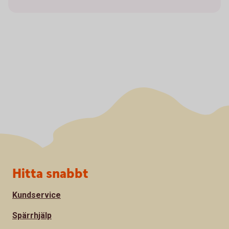
Sidfot
Hitta snabbt
Kundservice
Spärrhjälp