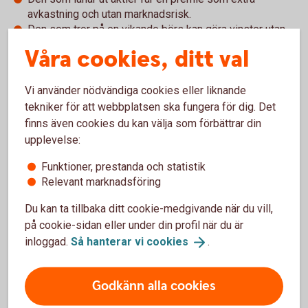
avkastning och utan marknadsrisk.
Den som tror på en vikande börs kan göra vinster utan
att äga aktier.
Våra cookies, ditt val
Banken svarar för skyldigheter och krav hos respektive
part.
Vi använder nödvändiga cookies eller liknande
tekniker för att webbplatsen ska fungera för dig. Det
Nackdelar
finns även cookies du kan välja som förbättrar din
upplevelse:
En affär som kräver stora volymer.
Risken för den som säljer lånade aktier att börskurserna
Funktioner, prestanda och statistik
trots allt går upp.
Relevant marknadsföring
Du kan ta tillbaka ditt cookie-medgivande när du vill,
på cookie-sidan eller under din profil när du är
inloggad.
Så hanterar vi
cookies
.
Aktielån
Ett aktielån innebär att aktieägaren/långivaren lånar
Godkänn alla cookies
ut sina aktier till en bank som lånar ut aktierna till en
låntagare. Genom att låna ut sina aktier kan