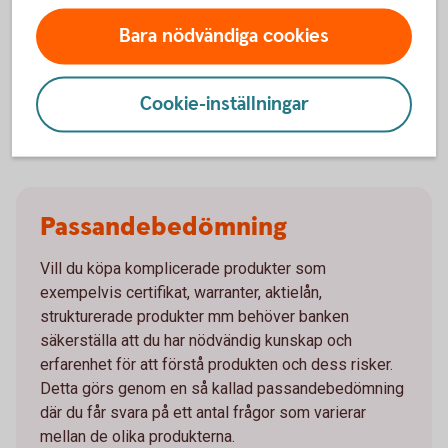
aktieägaren få extra avkastning utan att ta någon
Bara nödvändiga cookies
marknadsrisk.
Ta reda på mer om
aktielån
Cookie-inställningar
Passandebedömning
Vill du köpa komplicerade produkter som
exempelvis certifikat, warranter, aktielån,
strukturerade produkter mm behöver banken
säkerställa att du har nödvändig kunskap och
erfarenhet för att förstå produkten och dess risker.
Detta görs genom en så kallad passandebedömning
där du får svara på ett antal frågor som varierar
mellan de olika produkterna.