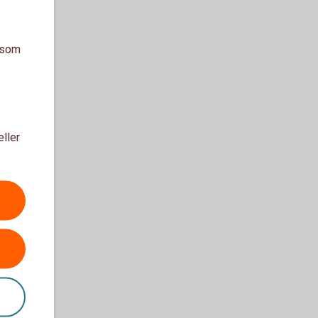
a som
eller