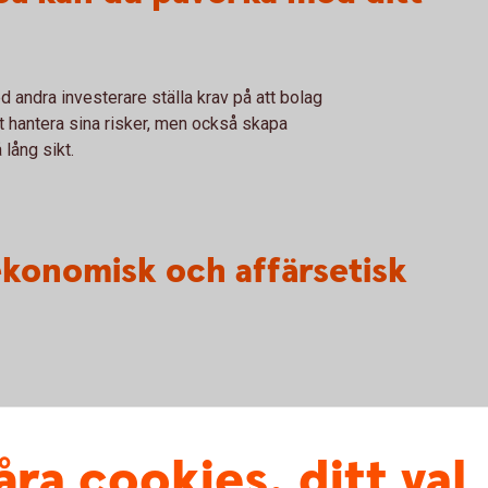
andra investerare ställa krav på att bolag
tt hantera sina risker, men också skapa
 lång sikt.
 ekonomisk och affärsetisk
våra rättigheter. Det kan du bidra till genom
åra cookies, ditt val
yn till mänskliga rättigheter,