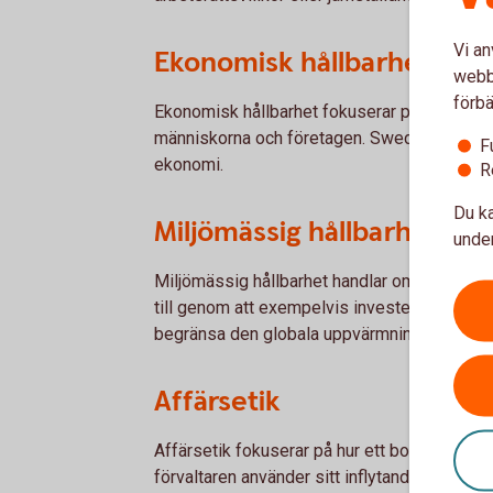
Vi an
Ekonomisk hållbarhet
webbp
förbä
Ekonomisk hållbarhet fokuserar på att skapa
människorna och företagen. Swedbank arbetar
F
ekonomi.
R
Du ka
Miljömässig hållbarhet
under
Miljömässig hållbarhet handlar om att hushå
till genom att exempelvis investera i i bolag 
begränsa den globala uppvärmningen.
Affärsetik
Affärsetik fokuserar på hur ett bolag ska st
förvaltaren använder sitt inflytande för att 