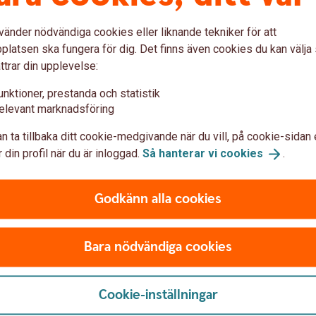
vänder nödvändiga cookies eller liknande tekniker för att
latsen ska fungera för dig. Det finns även cookies du kan välj
ttrar din upplevelse:
 en långsiktigt hållbar ekonomi för de många
 med att hjälpa kunder till en bättre
unktioner, prestanda och statistik
elevant marknadsföring
n ta tillbaka ditt cookie-medgivande när du vill, på cookie-sidan 
 din profil när du är inloggad.
Så hanterar vi
cookies
.
lla med planetens resurser. Det kan du bidra
Godkänn alla cookies
som tar hänsyn till Parisavtalet för att
Bara nödvändiga cookies
yras och ledas. Man kan investera i fonder där
Cookie-inställningar
driva förändring genom att exempelvis