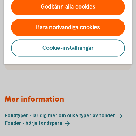
Godkänn alla cookies
För att hitta våra aktiefonder - följ stegen:
Bara nödvändiga cookies
Gå till vår fondlista
Klicka på Typ av fond
Välj Aktiefonder
Cookie-inställningar
Skaffa aktiefonder i
Fondlistan
Mer information
Fondtyper - lär dig mer om olika typer av
fonder
Fonder - börja
fondspara