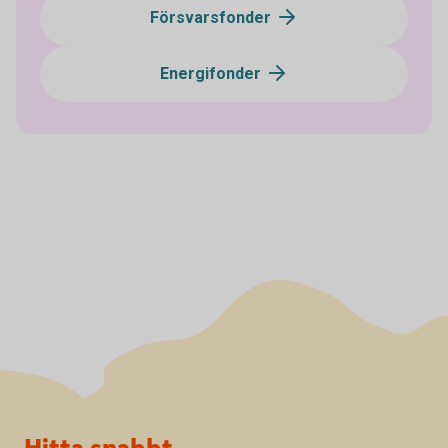
Försvarsfonder
Energifonder
Sidfot