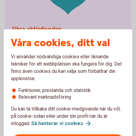
Våra aktiefonder
Våra cookies, ditt val
För att hitta våra aktiefonder - följ stegen:
Vi använder nödvändiga cookies eller liknande
Gå till vår fondlista
Klicka på Typ av fond
tekniker för att webbplatsen ska fungera för dig. Det
Välj Aktiefonder
finns även cookies du kan välja som förbättrar din
upplevelse:
Skaffa aktiefonder i Fondlistan
Funktioner, prestanda och statistik
(spara.swedbank.se)
Relevant marknadsföring
Du kan ta tillbaka ditt cookie-medgivande när du vill,
på cookie-sidan eller under din profil när du är
inloggad.
Så hanterar vi
cookies
.
Våra aktiefonder