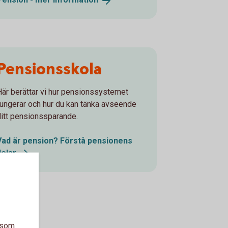
Pensionsskola
Här berättar vi hur pensionssystemet
fungerar och hur du kan tänka avseende
ditt pensionssparande.
Vad är pension? Förstå pensionens
delar
a som