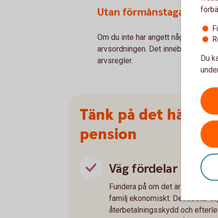
förbä
Utan förmånstagare
F
Om du inte har angett någon förmån
R
arvsordningen. Det innebär att dina
Du ka
arvsregler.
under
Tänk på det här när
pension
Väg fördelar och n
Fundera på om det är viktigare f
familj ekonomiskt. Det kostar in
återbetalningsskydd och efterle