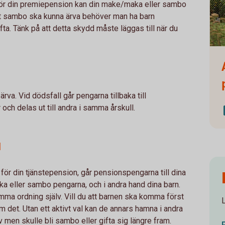
för din premiepension kan din make/maka eller sambo
att sambo ska kunna ärva behöver man ha barn
ifta. Tänk på att detta skydd måste läggas till när du
Fami
rva. Vid dödsfall går pengarna tillbaka till
h delas ut till andra i samma årskull.
d
för din tjänstepension, går pensionspengarna till dina
ka eller sambo pengarna, och i andra hand dina barn.
ämma ordning själv. Vill du att barnen ska komma först
 om det. Utan ett aktivt val kan de annars hamna i andra
 men skulle bli sambo eller gifta sig längre fram.