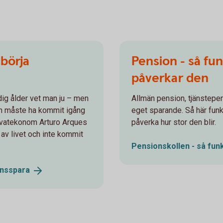
 börja
Pension - så fu
påverkar den
idig ålder vet man ju – men
Allmän pension, tjänstepe
en måste ha kommit igång
eget sparande. Så här fun
privatekonom Arturo Arques
påverka hur stor den blir.
n av livet och inte kommit
Pensionskollen - så fun
nsspara