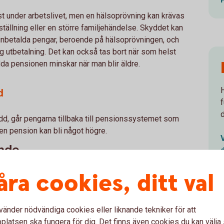
st under arbetslivet, men en hälsoprövning kan krävas
ällning eller en större familjehändelse. Skyddet kan
 inbetalda pengar, beroende på hälsoprövningen, och
rig utbetalning. Det kan också tas bort när som helst
da pensionen minskar när man blir äldre.
d
dd, går pengarna tillbaka till pensionssystemet som
gen pension kan bli något högre.
ande
åra cookies, ditt val
t privata pensionssparande går pengarna direkt till
 dig full kontroll över vem som får pengarna.
vänder nödvändiga cookies eller liknande tekniker för att
latsen ska fungera för dig. Det finns även cookies du kan välj