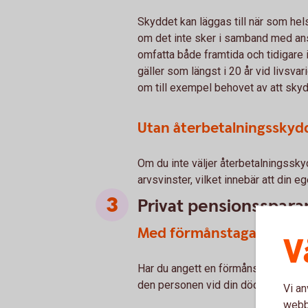
Skyddet kan läggas till när som hel
om det inte sker i samband med anst
omfatta både framtida och tidigare
gäller som längst i 20 år vid livsva
om till exempel behovet av att skyd
Utan återbetalningsskyd
Om du inte väljer återbetalningssky
arvsvinster, vilket innebär att din e
Privat pensionsspar
Med förmånstagare
V
Har du angett en förmånstagare i dit
den personen vid din död. Detta ger
Vi an
webbp