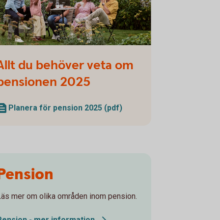
ly and friends having a picnic in the garden
Allt du behöver veta om
pensionen 2025
Planera för pension 2025 (pdf)
Pension
Läs mer om olika områden inom pension.
Pension - mer
information