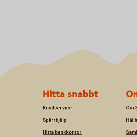
Sidfot
Hitta snabbt
Om
Kundservice
Om S
Spärrhjälp
Håll
Hitta bankkontor
Sam