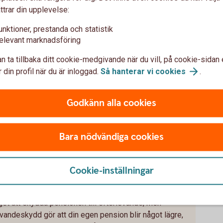
ttrar din upplevelse:
unktioner, prestanda och statistik
stagare, fördelas pengarna enligt den vanliga
elevant marknadsföring
 anhöriga får pengarna i enlighet med gällande
n ta tillbaka ditt cookie-medgivande när du vill, på cookie-sidan 
 din profil när du är inloggad.
Så hanterar vi
cookies
.
Godkänn alla cookies
 du väljer skydd för din
Bara nödvändiga cookies
ackdelar med skyddet
Cookie-inställningar
ör dig att ha en högre pension eller att skydda din
get att skydda pensionen till efterlevande, men
vandeskydd gör att din egen pension blir något lägre,