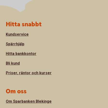
Sidfot
Hitta snabbt
Kundservice
Spärrhjälp
Hitta bankkontor
Bli kund
Priser, räntor och kurser
Om oss
Om Sparbanken Blekinge