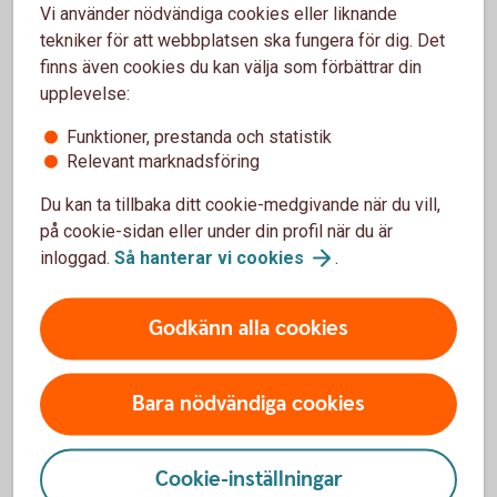
Vi använder nödvändiga cookies eller liknande
Vår och sommar är en bra tid att montera
tekniker för att webbplatsen ska fungera för dig. Det
tätningslister runt fönster och dörrar.
finns även cookies du kan välja som förbättrar din
Fönster
upplevelse:
Skrapa och måla fönster. Hur ofta detta
Funktioner, prestanda och statistik
behöver göras beror på var du bor, men ungefär
Relevant marknadsföring
vart åttonde till tionde år. Sjönära hus och hus
på västkusten slits mer, och husets norrsida
Du kan ta tillbaka ditt cookie-medgivande när du vill,
slits minst. Hinner du inte göra ett grundligt
på cookie-sidan eller under din profil när du är
jobb ett år kan du bättringsmåla ett fönster och
inloggad.
Så hanterar vi
cookies
.
få respit i något år. Nedre delen av fönstret
slits mest.
Godkänn alla cookies
Avlopp
Gör rent ditt vattenlås om det rinner dåligt i
Bara nödvändiga cookies
avloppet. Om problemet kvarstår och det hörs
ett gurglande ljud kan det vara lämpligt att
spola avloppsledningen. I vissa fall kan man
Cookie-inställningar
behöva anlita en spolfirma.