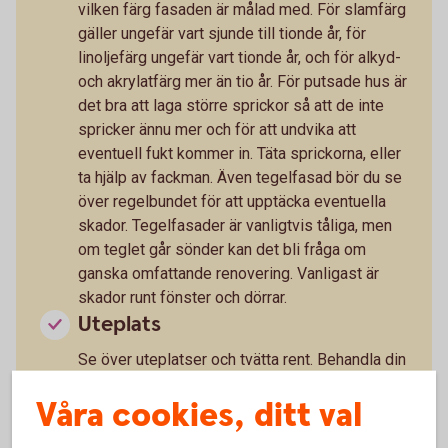
vilken färg fasaden är målad med. För slamfärg
gäller ungefär vart sjunde till tionde år, för
linoljefärg ungefär vart tionde år, och för alkyd-
och akrylatfärg mer än tio år. För putsade hus är
det bra att laga större sprickor så att de inte
spricker ännu mer och för att undvika att
eventuell fukt kommer in. Täta sprickorna, eller
ta hjälp av fackman. Även tegelfasad bör du se
över regelbundet för att upptäcka eventuella
skador. Tegelfasader är vanligtvis tåliga, men
om teglet går sönder kan det bli fråga om
ganska omfattande renovering. Vanligast är
skador runt fönster och dörrar.
Uteplats
Se över uteplatser och tvätta rent. Behandla din
altan med lämplig träolja eller den
Våra cookies, ditt val
behandlingsmetod du valt.
Tätning