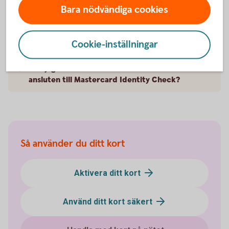
köp med Mobilt BankID när jag handlar?
Bara nödvändiga cookies
Jag kan inte använda Mobilt BankID, hur gör jag
då?
Cookie-inställningar
Kan jag använda mitt kort i en butik som inte är
ansluten till Mastercard Identity Check?
Så använder du ditt kort
Aktivera ditt kort
Använd ditt kort säkert