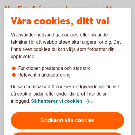
Vanliga frågor och svar om att
handla på nätet med kort
Våra cookies, ditt val
Vi använder nödvändiga cookies eller liknande
Vilka kort kan jag använda för internetköp?
tekniker för att webbplatsen ska fungera för dig. Det
finns även cookies du kan välja som förbättrar din
Vad behöver jag tänka på innan jag handlar med
upplevelse:
mitt kort på nätet?
Funktioner, prestanda och statistik
Hur slår jag på mitt kort för internetköp?
Relevant marknadsföring
Du kan ta tillbaka ditt cookie-medgivande när du vill,
Kan jag betala med mitt kort på nätet direkt
på cookie-sidan eller under din profil när du är
efter att jag har slagit på det för internetköp?
inloggad.
Så hanterar vi
cookies
.
Är det säkert att betala med kort på nätet?
Godkänn alla cookies
Kommer jag alltid uppmanas att bekräfta mina