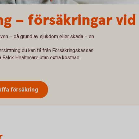
ng – försäkringar vi
iven – på grund av sjukdom eller skada – en
ersättning du kan få från Försäkringskassan.
ia Falck Healthcare utan extra kostnad.
affa försäkring
r