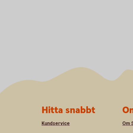
Sidfot
Hitta snabbt
Om
Kundservice
Om S