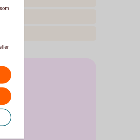
a som
eller