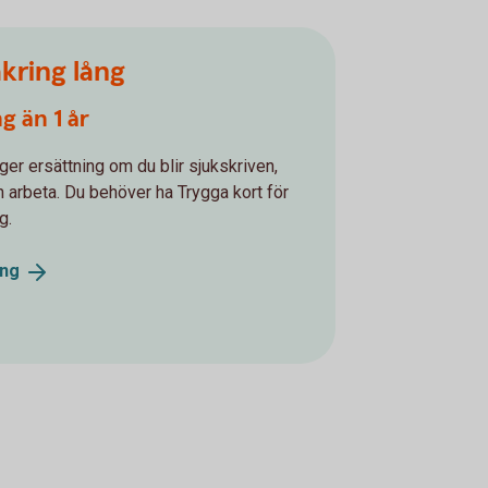
kring lång
g än 1 år
ger ersättning om du blir sjukskriven,
an arbeta. Du behöver ha Trygga kort för
g.
ång