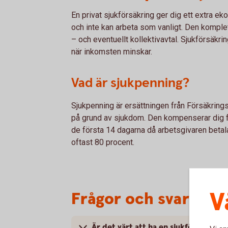
En privat sjukförsäkring ger dig ett extra e
och inte kan arbeta som vanligt. Den komple
– och eventuellt kollektivavtal. Sjukförsäkr
när inkomsten minskar.
Vad är sjukpenning?
Sjukpenning är ersättningen från Försäkring
på grund av sjukdom. Den kompenserar dig f
de första 14 dagarna då arbetsgivaren betalar
oftast 80 procent.
V
Frågor och svar om s
Är det värt att ha en sjukförsäkring 