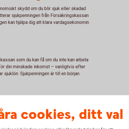
konomiskt skydd om du blir sjuk eller skadad
tterar sjukpenningen från Försäkringskassan
ingen kan hjälpa dig att klara vardagsekonomin
skassan som du kan få om du inte kan arbeta
ör din minskade inkomst – vanligtvis efter
 sjuklön. Sjukpenningen är till en början
åra cookies, ditt val
jukförsäkring
– vad är fördelarna?