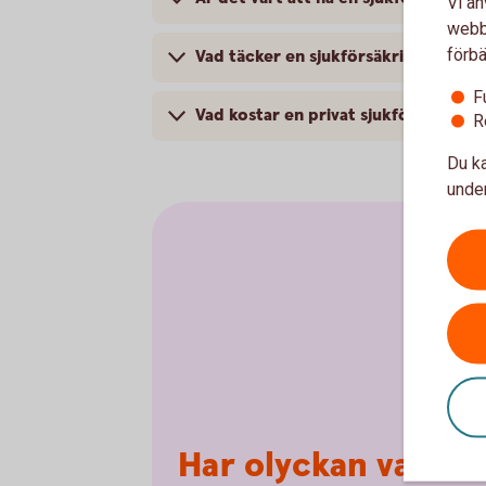
Vi an
webbp
förbä
Vad täcker en sjukförsäkring?
F
Vad kostar en privat sjukförsäkring?
R
Du ka
under
Har olyckan varit 