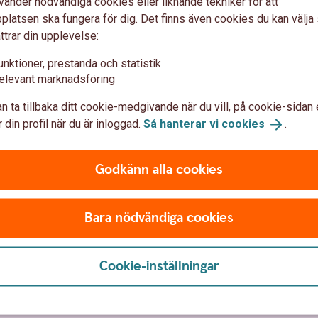
vänder nödvändiga cookies eller liknande tekniker för att
latsen ska fungera för dig. Det finns även cookies du kan välj
ttrar din upplevelse:
unktioner, prestanda och statistik
elevant marknadsföring
n ta tillbaka ditt cookie-medgivande när du vill, på cookie-sidan 
 din profil när du är inloggad.
Så hanterar vi
cookies
.
Godkänn alla cookies
Anmäl skada
Bara nödvändiga cookies
Cookie-inställningar
framme?