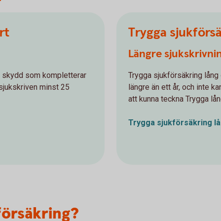
rt
Trygga sjukförsä
Längre sjukskrivnin
tt skydd som kompletterar
Trygga sjukförsäkring lång 
r sjukskriven minst 25
längre än ett år, och inte k
att kunna teckna Trygga lån
Trygga sjukförsäkring
l
försäkring?