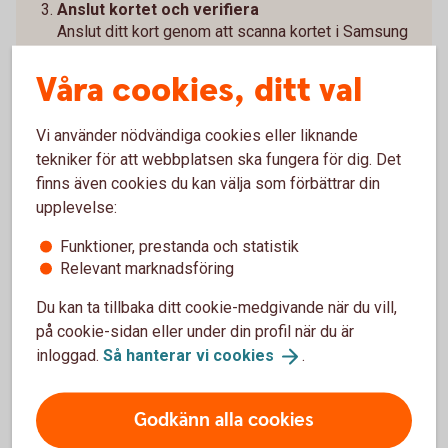
Anslut kortet och verifiera
Anslut ditt kort genom att scanna kortet i Samsung
Pay-appen och verifiera kortet med Mobilt BankID.
Våra cookies, ditt val
För att använda Samsung Pay behöver du välja en
verifieringsmetod. Du kan verifiera dig med iris,
Vi använder nödvändiga cookies eller liknande
fingeravtryck eller en kod kopplad till Samsung Pay.
tekniker för att webbplatsen ska fungera för dig. Det
finns även cookies du kan välja som förbättrar din
upplevelse:
Funktioner, prestanda och statistik
Vanliga frågor och svar om
Relevant marknadsföring
Samsung Pay
Du kan ta tillbaka ditt cookie-medgivande när du vill,
på cookie-sidan eller under din profil när du är
inloggad.
Så hanterar vi
cookies
.
Hur betalar jag med Samsung Pay?
Godkänn alla cookies
Vilka kort går att använda med Samsung Pay?