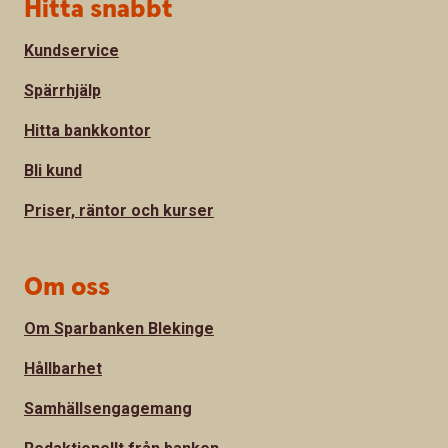
Sidfot
Hitta snabbt
Kundservice
Spärrhjälp
Hitta bankkontor
Bli kund
Priser, räntor och kurser
Om oss
Om Sparbanken Blekinge
Hållbarhet
Samhällsengagemang