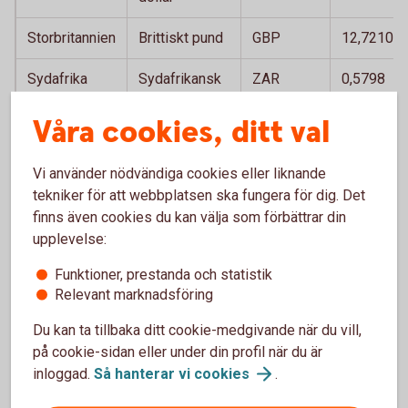
Storbritannien
Brittiskt pund
GBP
12,7210
Sydafrika
Sydafrikansk
ZAR
0,5798
rand
Våra cookies, ditt val
Thailand
Thailänsk bath
THB
0,2837
Vi använder nödvändiga cookies eller liknande
Tjeckien
Tjeckisk krona
CZK
0,4473
tekniker för att webbplatsen ska fungera för dig. Det
finns även cookies du kan välja som förbättrar din
Turkiet
Turkisk lira
TRY
0,1956
upplevelse:
Ungern
Ungersk forint
HUF
0,0297
Funktioner, prestanda och statistik
Relevant marknadsföring
USA
Amerikansk
USD
9,4348
dollar
Du kan ta tillbaka ditt cookie-medgivande när du vill,
på cookie-sidan eller under din profil när du är
inloggad.
Så hanterar vi
cookies
.