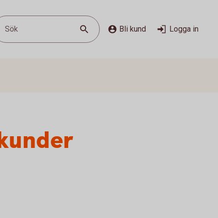
Sök
Bli kund
Logga in
tkunder