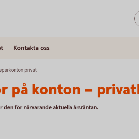
et
Kontakta oss
sparkonton privat
or på konton – priva
r den för närvarande aktuella årsräntan.