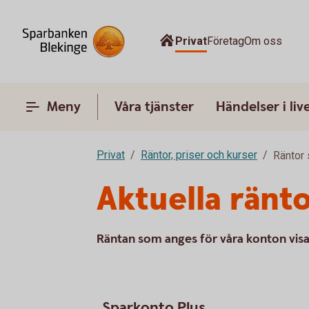
Privat
Företag
Om oss
Meny
Våra tjänster
Händelser i liv
Privat
Räntor, priser och kurser
Räntor 
Aktuella ränt
Räntan som anges för våra konton visa
Sparkonto Plus