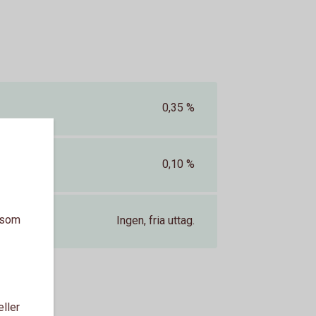
0,35 %
0,10 %
a som
Ingen, fria uttag.
eller