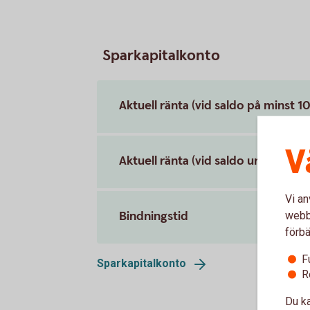
Sparkapitalkonto
Aktuell ränta (vid saldo på minst 
V
Aktuell ränta (vid saldo under 100
Vi an
Bindningstid
webbp
förbä
F
Sparkapitalkonto
R
Du ka