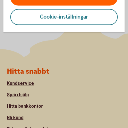
Cookie-inställningar
Sidfot
Hitta snabbt
Kundservice
Spärrhjälp
Hitta bankkontor
Bli kund