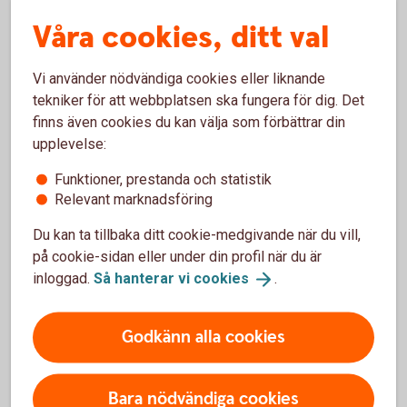
Måndag - Torsdag 09.00 - 18.00 Fredagar 09.00 -
Våra cookies, ditt val
15.00
Vi använder nödvändiga cookies eller liknande
tekniker för att webbplatsen ska fungera för dig. Det
Kontakta oss på 0454 - 30 44 00
finns även cookies du kan välja som förbättrar din
upplevelse:
Funktioner, prestanda och statistik
Relevant marknadsföring
Besök oss
Du kan ta tillbaka ditt cookie-medgivande när du vill,
på cookie-sidan eller under din profil när du är
Välkommen till ett av våra kontor så hjälper vi dig.
inloggad.
Så hanterar vi
cookies
.
Hitta ditt
bankkontor
Godkänn alla cookies
Bara nödvändiga cookies