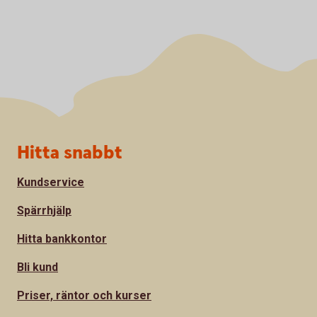
Sidfot
Hitta snabbt
Kundservice
Spärrhjälp
Hitta bankkontor
Bli kund
Priser, räntor och kurser