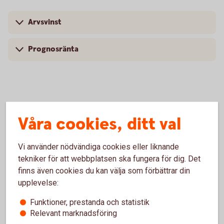
Arvsvinst
Prognosränta
Arvsvinsttilldelning före och efter
Våra cookies, ditt val
2023-10-01
Arvsvinsttilldelning före 2023-10-01
Vi använder nödvändiga cookies eller liknande
tekniker för att webbplatsen ska fungera för dig. Det
Tabellen nedan visar storlek på årlig arvsvinst per 1 000
finns även cookies du kan välja som förbättrar din
SEK i pensionskapital för respektive ålder till och med
upplevelse:
2023-09-30 för försäkringar som saknar
Funktioner, prestanda och statistik
återbetalningsskydd.
Relevant marknadsföring