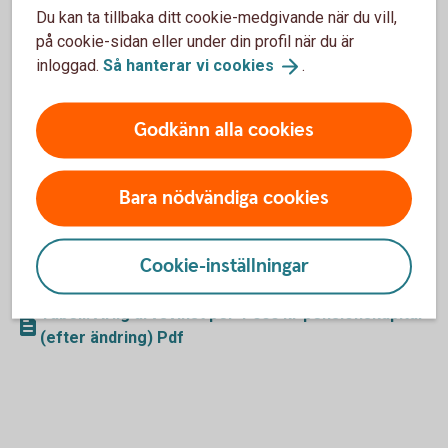
Tabell: Årlig arvsvinst per 1 000 kr pensionskapital
Du kan ta tillbaka ditt cookie-medgivande när du vill,
(före ändring) Pdf
på cookie-sidan eller under din profil när du är
inloggad.
Så hanterar vi
cookies
.
Arvsvinsttilldelning efter 2023-10-01
Godkänn alla cookies
Tabellen nedan visar storleken på årlig arvsvinst per 1 000
SEK i pensionskapital för respektive ålder från och med
Bara nödvändiga cookies
2023-10-01 för försäkringar som saknar
återbetalningsskydd. Arvsvinsterna nedan är beräknade
utifrån generationsdödlighet dvs. varje ålder tillhör sin egen
Cookie-inställningar
generation.
Tabell: Årlig arvsvinst per 1 000 kr pensionskapital
(efter ändring) Pdf