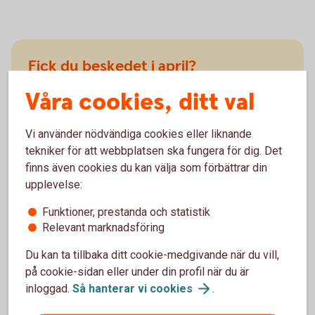
Fick du beskedet i april?
Våra cookies, ditt val
Betala senast: I juli.
Vi använder nödvändiga cookies eller liknande
tekniker för att webbplatsen ska fungera för dig. Det
finns även cookies du kan välja som förbättrar din
upplevelse:
Funktioner, prestanda och statistik
Fick du beskedet i augusti?
Relevant marknadsföring
Betala senast: I november.
Du kan ta tillbaka ditt cookie-medgivande när du vill,
på cookie-sidan eller under din profil när du är
inloggad.
Så hanterar vi
cookies
.