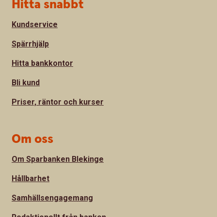
Sidfot
Hitta snabbt
Kundservice
Spärrhjälp
Hitta bankkontor
Bli kund
Priser, räntor och kurser
Om oss
Om Sparbanken Blekinge
Hållbarhet
Samhällsengagemang