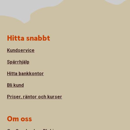
Sidfot
Hitta snabbt
Kundservice
Spärrhjälp
Hitta bankkontor
Bli kund
Priser, räntor och kurser
Om oss