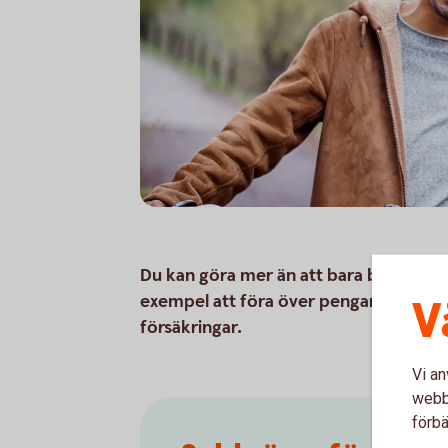
Du kan göra mer än att bara betala med di
exempel att föra över pengar från ditt 
V
försäkringar.
Vi an
webbp
förbä