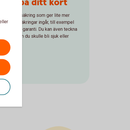
ngar på ditt kort
r en reseförsäkring som ger lite mer
eller
ika köpförsäkringar ingår, till exempel
och förlängd garanti. Du kan även teckna
 skydd om du skulle bli sjuk eller