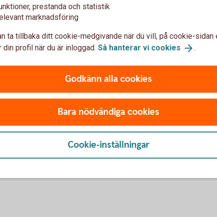
vid flytt av
Olika försäkri
unktioner, prestanda och statistik
elevant marknadsföring
konto
Alla våra kreditkort innehålle
n ta tillbaka ditt cookie-medgivande när du vill, på cookie-sidan 
trygghet när du reser. Även ol
ar från ditt kreditkort till ett
 din profil när du är inloggad.
Så hanterar vi
cookies
.
drulleförsäkring, prisgaranti 
 för en saldoöverföring är
betalningsskydd som ger extra
igt via din månadsfaktura.
arbetslös.
Godkänn alla cookies
s från första dagen efter
Försäkringar på ditt
kort
Bara nödvändiga cookies
Cookie-inställningar