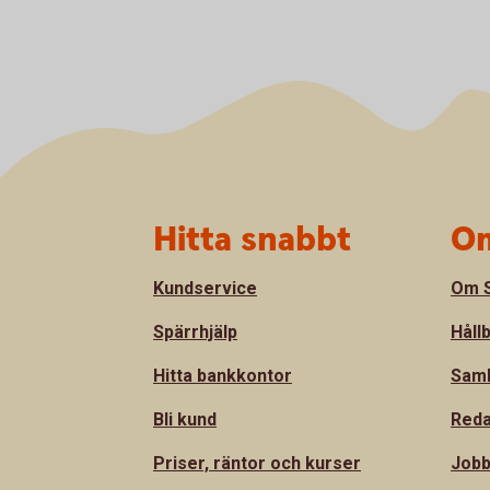
Sidfot
Hitta snabbt
Om
Kundservice
Om S
Spärrhjälp
Håll
Hitta bankkontor
Sam
Bli kund
Reda
Priser, räntor och kurser
Jobb