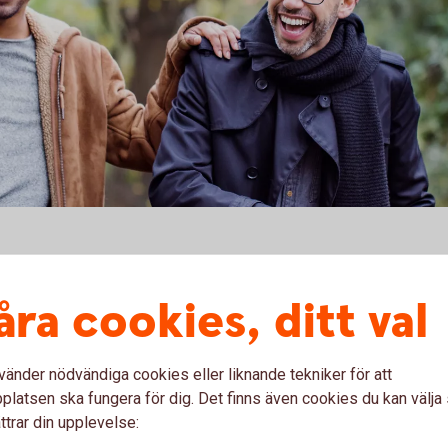
tt kort. Du får även tillgång till andra tjänster, till
kreditkort till ett konto - saldoöverföring - och olika
åra cookies, ditt val
vänder nödvändiga cookies eller liknande tekniker för att
latsen ska fungera för dig. Det finns även cookies du kan välj
ttrar din upplevelse: