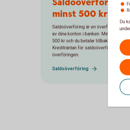
Saldoöverföring – 
F
R
minst 500 kr till 
Du ka
Saldoöverföring är en överföring av peng
under
av dina konton i banken. Minsta belopp
500 kr och du betalar tillbaka som vanl
Krediträntan för saldoöverföring räkna
överföringen.
Saldoöverföring